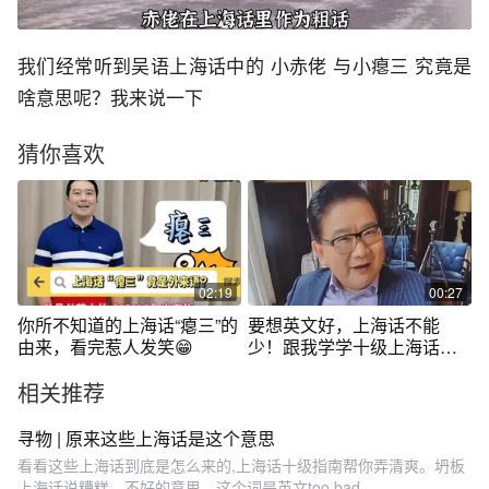
我们经常听到吴语上海话中的 小赤佬 与小瘪三 究竟是
啥意思呢？我来说一下
猜你喜欢
02:19
00:27
你所不知道的上海话“瘪三”的
要想英文好，上海话不能
由来，看完惹人发笑😁
少！跟我学学十级上海话吧 #
沪语 #英语 #云上大课堂 @
相关推荐
抖音短视频 #上海话十级
寻物 | 原来这些上海话是这个意思
看看这些上海话到底是怎么来的,上海话十级指南帮你弄清爽。坍板
上海话说糟糕、不好的意思。这个词是英文too bad...