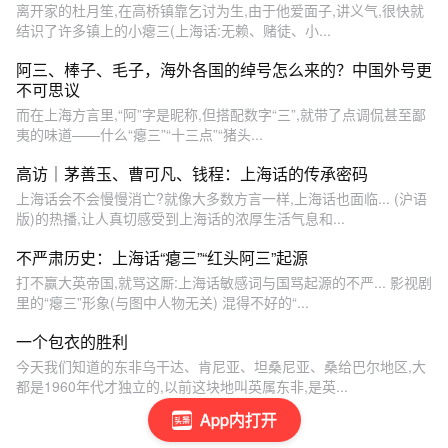
离开家的杜月笙,在高桥镇靠乞讨为生,由于他爱面子,讲义气,很快就
结识了许多镇上的小瘪三(上海话:无赖、赌徒、小...
阿三、棒子、毛子，海外各国的绰号怎么来的？中国外号更
不可思议
而在上海方言里,“阿”字是昵称,但搭配数字“三”,就带了点调侃甚至鄙
夷的味道——什么“瘪三”“十三点”“猪头...
高访｜茅善玉、曹可凡、钱程：上海话的传承密码
上海话会不会慢慢消亡?就像大多数方言一样,上海话也面临... (沪语
版)的热播,让人真切感受到上海话的浓厚生活气息和...
不严肃历史：上海话“瘪三”“红头阿三”起源
打不赢大英帝国,就骂这厮:上海话敏感词与国骂起源的不严... 影视剧
里的“瘪三”形象(与图中人物无关) 混得不好的“...
一个包衣的胜利
今天我们知道的东非乌干达、肯尼亚、坦桑尼亚、桑给巴尔地区,大
都是1960年代才独立的,以前这块地叫英属东非,是英...
App内打开