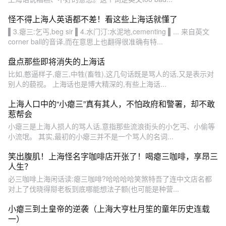
怪不得上海人英语都不差！看这些上海话就懂了
▌3.瘪三:乞丐,beg sir ▌4.水门汀:水泥地,cementing ▌... 来自英文
corner ball的音译,而在意思上也翻得很准确有特...
盘点那些即将消失的上海话
比如,憨逼样子,瘪三,中牲(畜牲),这几句话既是骂人的话,又是表示对
别人的藐视。 上海话也是博大精深的,有些上海话...
上海人口中的“小瘪三”真有其人，不怕政府和警署，却不敢
惹帮会
小瘪三是上海人损人的骂人话,意指那些流浪街头的小乞丐、小偷等
小流氓。 其实,最初的小瘪三并不是一个骂人的名词...
笑出腹肌！上海怪名字咖啡店开张了！喝瘪三咖啡，享昂三
人生？
必三咖啡上海闲话读:瘪三咖啡?哈哈哈哈笑煞特吾了连中文店名都
对上了伐晓得搿老板到底哪能想法子额(也可能是种营...
小瘪三到土皇帝的逆袭（上海大亨杜月笙的童年历史连载
一）