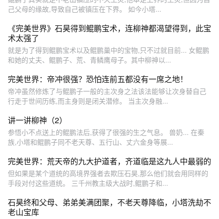
己父母的缘故,导致自己被镇压在下界。 如今小塔...
《完美世界》石昊得到鲲鹏宝术，连柳神都渴望得到，此宝
术太强了
就是为了得到鲲鹏宝术以及鲲鹏巢中的宝物,只不过就目前... 女鲲鹏
和她的丈夫、鲲鹏子、荒、青鳞鹰母子。其中柳神以...
完美世界：帝冲很强？恐怕连前五都没有一席之地！
帝冲虽然修炼了与鲲鹏子一般的主次身之法该法能够让次身替自己
行走于世间历练,而主身则是闭关潜修。 当主次身融...
讲一讲柳神（2）
参悟小不点送上的鲲鹏法后,获得了很强的生之气息。 兽奶... 在秦
族,小塔和鲲鹏子同不老天尊、五行山、丈六金身等展...
完美世界：荒天帝的九大护道者，齐道临是这九人中最弱的
但如果是某个道统的高境界强者去欺压石昊,那么他们就会用同样的
手段对付这些道统。 三千州教主级大战时,鲲鹏子和...
石昊终和父母、弟弟美满团聚，不老天尊降临，小塔洗劫不
老山宝库