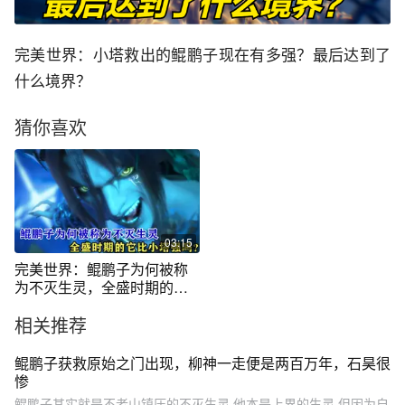
完美世界：小塔救出的鲲鹏子现在有多强？最后达到了
什么境界？
猜你喜欢
03:15
完美世界：鲲鹏子为何被称
为不灭生灵，全盛时期的它
比小塔强吗？
相关推荐
鲲鹏子获救原始之门出现，柳神一走便是两百万年，石昊很
惨
鲲鹏子其实就是不老山镇压的不灭生灵,他本是上界的生灵,但因为自