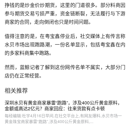
挣钱的是炒金价炒期货，这里的门道很多。部分料商因
参与期货交易亏损严重，资金链断裂，无法履行与下游
商家的合同，走向倒闭也只是时间问题。
值得注意的是，在粤宝鑫停业后，社交媒体上有传言称
水贝市场出现跑路潮，一份名单显示，包括粤宝鑫在内
的多家料商集中跑路。
然而，蓝鲸记者了解到这份网传名单不属实，大部分门
店仍在正常经营。
相关推荐
深圳水贝有黄金商家暴雷“跑路”，涉及400公斤黄金原料，
金额或高达2亿元？商家回应：往来货款有点卡顿
每经编辑:杜宇4月16日早间,在社交平台上,有网友爆料,水贝市场一
黄金珠宝商家暴雷“跑路”,涉及400公斤黄金原料,...