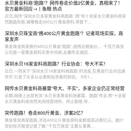
水贝黄金料商“跑路”？网传卷走价值2亿黄金，真相来了！
官方最新回应→丨鱼眼·热点
近日,网传“深圳水贝多家黄金料商跑路”,称“有十余家水贝黄金料商突
然跑路失联,被曝卷走260公斤黄金原料,导致下...
深圳水贝珠宝商“携400公斤黄金跑路”？记者现场实探，商
家发声
黄金珠宝商家携约400公斤黄金“跑路”,按照近期金价,... 千百万珠宝
公司是一家黄金原料买卖中间商,此番传言或因...
深圳水贝16家金料商跑路？行业协会：夸大不实！
近日,一则关于“深圳水贝16家金料商跑路”的消息,在黄金行业内迅速
传开,引发了众多从业者和投资者的担忧。 9月1...
网传水贝黄金料商暴雷“夸大、不实”，多家企业仍正常经营
近期,网络上出现有关“水贝多家黄金料商暴雷、跑路”传言,称“十余家
水贝黄金料商突然关闭经营场所、终止联络,导...
突传跑路！卷走800斤黄金、涉案2亿？
黄金珠宝商家跑路,涉及400公斤黄金原料金额或高达两亿元。据21
世纪经济报道记者了解,“千百万珠宝”主要从事黄...