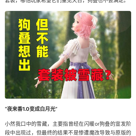
套装，哪怕玩家希望它们重见天日，狗叠也不会满足。
“夜来香1.0变成白月光”
小然我口中的雪藏，主要指曾经在闪暖or狗叠的宣发阶
段中出现过，但最终的结果不是惨遭魔改导致与原版的