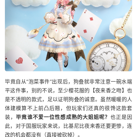
毕竟自从“泡菜事件”出现后，狗叠就非常注意一碗水端
平这件事，别的不说，至少樱花服的【夜来香之吻】也
是不透明的款式，足以证明狗叠的诚意。虽然暖暖的人
体建模算不上前凸后翘，但玩家们还真的很馋这款套
装，
毕竟谁不爱一位性感成熟的大姐姐呢？
也正是因
此，对于国服玩家来说，比基尼比夜来香还要更惨，连
改的机会都没有（直接被砍掉）。