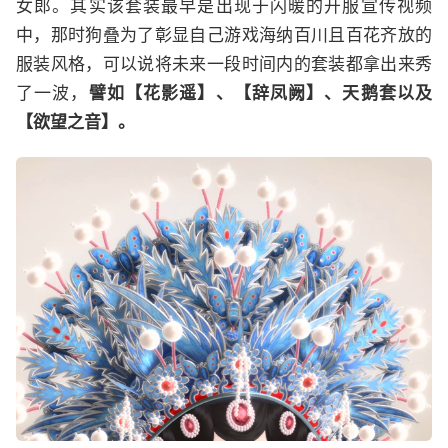
女郎。其实该套装最早是出现于闪暖的开服宣传视频
中，那时狗叠为了彰显自己游戏海纳百川且百花齐放的
服装风格，可以说将未来一段时间内的套装都拿出来秀
了一波，
譬如【花影遥】、【辞凤阙】、天鹅套以及
【欲望之音】。