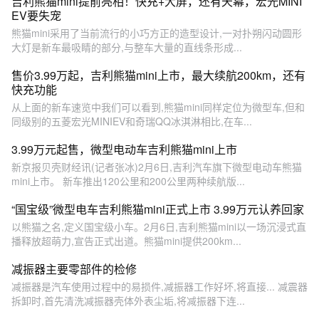
吉利熊猫mini提前亮相！快充+大屏，还有天幕，宏光MINI
EV要失宠
熊猫mini采用了当前流行的小巧方正的造型设计,一对扑朔闪动圆形
大灯是新车最吸睛的部分,与整车大量的直线条形成...
售价3.99万起，吉利熊猫mini上市，最大续航200km，还有
快充功能
从上面的新车速览中我们可以看到,熊猫mini同样定位为微型车,但和
同级别的五菱宏光MINIEV和奇瑞QQ冰淇淋相比,在车...
3.99万元起售，微型电动车吉利熊猫mini上市
新京报贝壳财经讯(记者张冰)2月6日,吉利汽车旗下微型电动车熊猫
mini上市。 新车推出120公里和200公里两种续航版...
“国宝级”微型电车吉利熊猫mini正式上市 3.99万元认养回家
以熊猫之名,定义国宝级小车。2月6日,吉利熊猫mini以一场沉浸式直
播释放超萌力,宣告正式出道。熊猫mini提供200km...
减振器主要零部件的检修
减振器是汽车使用过程中的易损件,减振器工作好坏,将直接... 减震器
拆卸时,首先清洗减振器壳体外表尘垢,将减振器下连...