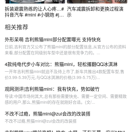
拆装避震熟练的让人心疼…#
汽车减震拆卸和更换过程演
抖音汽车 #mini #小钢炮 #jcw
示
#哈蔡特
相关推荐
外形呆萌 吉利熊猫mini部分配置曝光 支持快充
日前,吉利官方又公布了熊猫mini的部分配置信息,从官方公布的资料
来看,部分配置在同级别车型中还是很有竞争力的。...
​4款纯电代步小车对比：熊猫mini，轻松撂翻QQ冰淇淋
一开年吉利熊猫mini就迫不及待上市了,新车共推出4款配置车型,售
价3.99-5.39万元,与QQ冰淇淋的价格(3.99-5.75万)...
观网测评|吉利熊猫mini：我有快充，势如破竹
导读:中国市场何其大,总有那些需要快充、需要一定空间、需要精致
感的用户,那么,熊猫mini的存在就刚好合适。(文/...
不改不过瘾，熊猫mini@zui会改的改装搭
不改不过瘾,熊猫mini@zui会改的改装搭