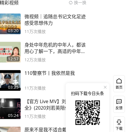
精彩视频
换一换
微视频｜追随总书记文化足迹
感受思想伟力
03:20
11万
次播放
身处中年危机的中年人，都该
用心了解一下，高适的中年逆
袭之路
12:57
12万
次播放
110警察节丨我依然是我
03:25
首页
11万
次播放
扫码下载今日头条
【官方 Live MV】刘若英《成
全》(2020刘若英陪你) #刘若
反馈
英 #成全
05:24
11万
次播放
下载
原来不是我不适合戴黄金，是