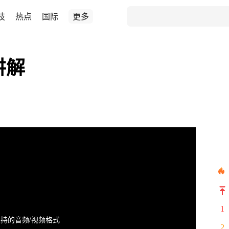
技
热点
国际
更多
讲解
1
持的音频/视频格式
2