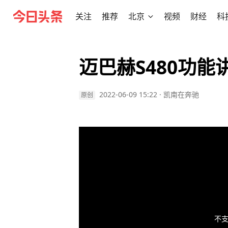
关注
推荐
北京
视频
财经
科
迈巴赫S480功能
2022-06-09 15:22
·
凯南在奔驰
原创
不支