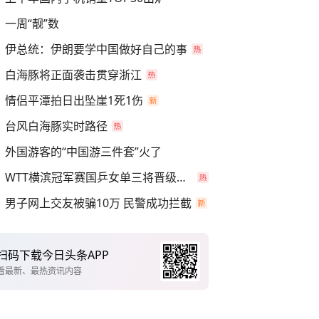
一周“靓”数
伊总统：伊朗要学中国做好自己的事
白海豚将正面袭击贯穿浙江
情侣平潭拍日出坠崖1死1伤
台风白海豚实时路径
外国游客的“中国游三件套”火了
WTT横滨冠军赛国乒女单三将晋级四强
男子网上交友被骗10万 民警成功拦截
扫码下载今日头条APP
看最新、最热资讯内容