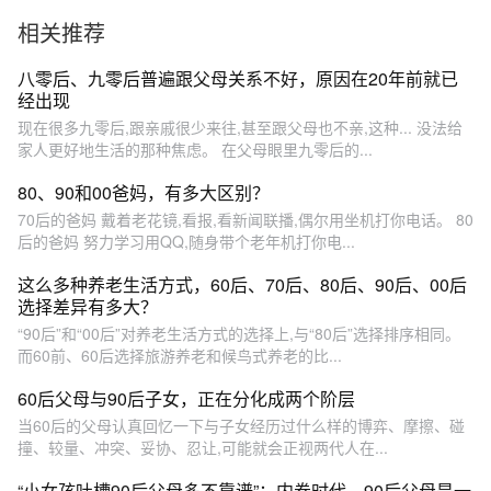
么体会
相关推荐
八零后、九零后普遍跟父母关系不好，原因在20年前就已
经出现
现在很多九零后,跟亲戚很少来往,甚至跟父母也不亲,这种... 没法给
家人更好地生活的那种焦虑。 在父母眼里九零后的...
80、90和00爸妈，有多大区别？
70后的爸妈 戴着老花镜,看报,看新闻联播,偶尔用坐机打你电话。 80
后的爸妈 努力学习用QQ,随身带个老年机打你电...
这么多种养老生活方式，60后、70后、80后、90后、00后
选择差异有多大？
“90后”和“00后”对养老生活方式的选择上,与“80后”选择排序相同。
而60前、60后选择旅游养老和候鸟式养老的比...
60后父母与90后子女，正在分化成两个阶层
当60后的父母认真回忆一下与子女经历过什么样的博弈、摩擦、碰
撞、较量、冲突、妥协、忍让,可能就会正视两代人在...
“小女孩吐槽90后父母多不靠谱”：内卷时代，90后父母是一