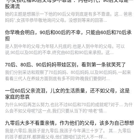
股清流
她的主题是想展示一下他的90后父母到底是有多不靠谱。这... 爸爸
妈妈”,女孩毕恭毕敬地询问父母。没想到等来的回答...
你早晚会明白，90后和00后的不幸，只能由60后和70后承
担
是人到中年的父母;为年轻人托底的,也是人到中年的父母。可以
说,90后以及00后的不幸,终究由60后和90后来承担。这...
70后、80后、90后妈妈带娃区别，看到第一条就笑死了
我们分别采访和观察了70后妈妈、80后妈妈,以及90后妈妈,一起来
看看三代人在养娃方面到底有多不同!昨晚我们要倒时...
一位60后父亲流泪，儿女的生活质量，还不如父母，这是
家庭的悲哀
为什么90后再怎么努力,也比不过60后和70后的成就呢?对于... 为什
么会不如父母呢?这一点,我们只要从当下的“啃老”情...
九零后大多不看重亲情，作为他们的父母，该多为自己想想
我是六零后,我孩子是九零后,我孩子今年满三十岁了。 其... 九零后
的孩子都这样,都屏蔽父母,他们跟咱们这代人不一样...