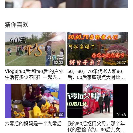
猜你喜欢
02:33
03:27
Vlog3|“60后”和“90后”的户外
50，60，70年代老人和90
生活有多少不同？一起去看
后，00后家庭观点大对比，
看吧！
哪代思想更合适
01:00
01:48
六零后的妈妈是一个九零后
我的60后抠门父母，那个年
代的勤俭节约，90后儿女怎