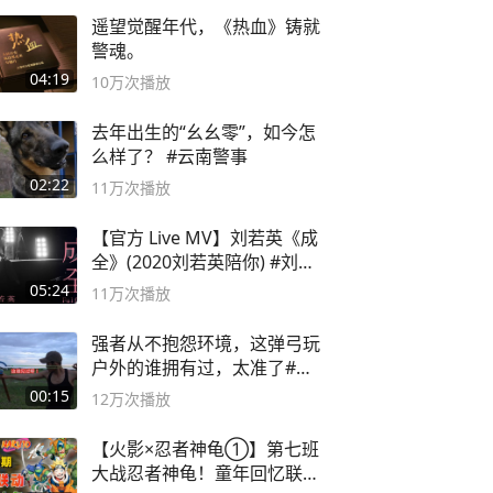
遥望觉醒年代，《热血》铸就
警魂。
04:19
10万
次播放
去年出生的“幺幺零”，如今怎
么样了？ #云南警事
02:22
11万
次播放
【官方 Live MV】刘若英《成
全》(2020刘若英陪你) #刘若
英 #成全
05:24
11万
次播放
强者从不抱怨环境，这弹弓玩
户外的谁拥有过，太准了#弹
弓#户外
00:15
12万
次播放
【火影×忍者神龟①】第七班
大战忍者神龟！童年回忆联动