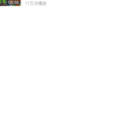
论武？
08:55
11万
次播放