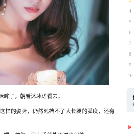
3
4
5
6
7
8
9
10
眯眸子，朝着沐冰语看去。
这样的姿势，仍然遮挡不了大长腿的弧度，还有