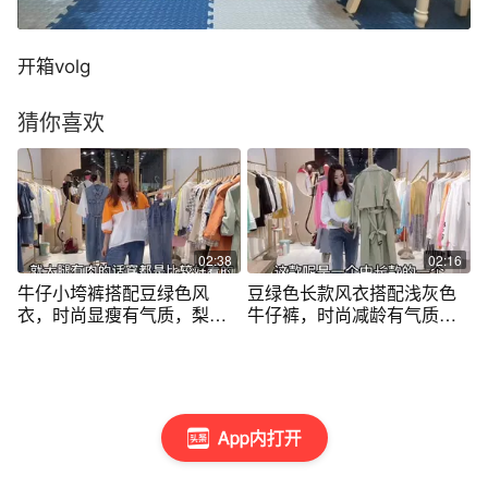
开箱volg
猜你喜欢
02:38
02:16
牛仔小垮裤搭配豆绿色风
豆绿色长款风衣搭配浅灰色
衣，时尚显瘦有气质，梨形
牛仔裤，时尚减龄有气质，
身材必备！
春天逛街必备
App内打开