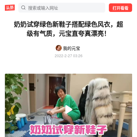
打开看看
奶奶试穿绿色新鞋子搭配绿色风衣，超
级有气质，元宝直夸真漂亮！
我的元宝
2022-2-27 03:26