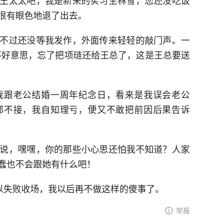
王太太吧，我是新来的实习生林雪，您还没吃饭
很有眼色地退了出去。
不过还没等我发作，外面传来轻轻的敲门声。一
不好意思，忘了把项琏还给王总了，这是王总要送
我跟老公结婚一周年纪念日，看来是我误会老公
都不接，我自知理亏，便又不敢把前因后果告诉
说，嘿嘿，你的那些小心思还怕我不知道？人家
蠢也不会跟她有什么吧！
能以失败收场，我以后再不做这样的傻事了。
举报