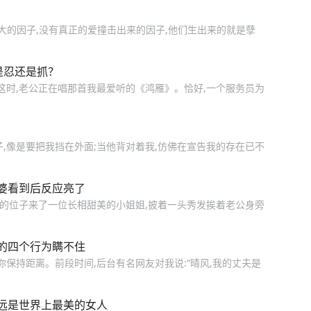
大的因子,没有真正的爱撞击出来的因子,他们生出来的就是孽
是忍还是抓？
这时,老公正在唱那首我最爱听的《鸿雁》。恰好,一个服务员为
,像是要把我挡在外面;当他背对着我,仿佛在宣告我的存在已不
婆看到后反应亮了
坐的位子来了一位长相甜美的小姐姐,披着一头秀发挨着老公身旁
的四个行为瞒不住
你保持距离。前段时间,后台有名网友对我说:“晴风,我的丈夫是
远是世界上最美的女人