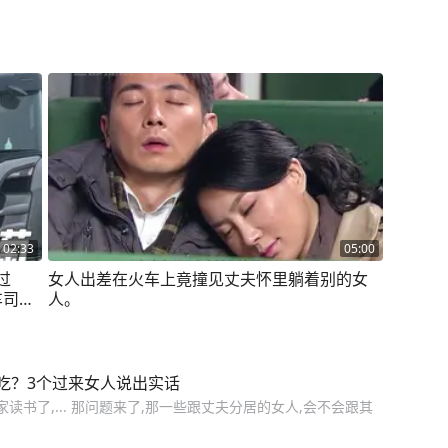
02:33
05:00
过
女人出差在火车上竟撞见丈夫怀里躺着别的女
车司机
人。
吃？3个过来女人说出实话
读书了,... 那问题来了,那一些跟丈夫分居的女人,会不会跟其