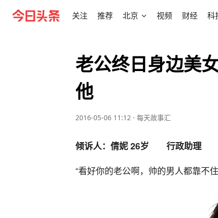
关注
推荐
北京
视频
财经
科
老公终日身边美
他
2016-05-06 11:12
·
每天故事汇
倾诉人：倩妮 26
岁 行政助理
“看好你的老公啊，帅的男人都靠不住