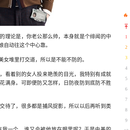
的理论是，你老公那么帅，本身就是个绯闻的中
1
娘自动往这个中心靠。
2
3
美女堆里打交道，所以是不能不防的。
4
，看着别的女人投来艳羡的目光，我特别有成就
5
花满身。可即便防又怎样，日防夜防到底防不胜
6
7
交待了，很多都是捕风捉影，所以以后再听到类
8
9
有我一个，谁又会被他放在眼里呢？于是由美的