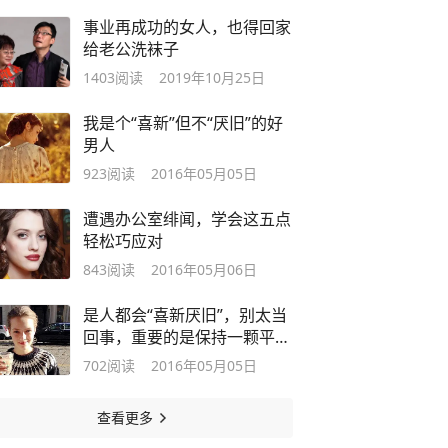
事业再成功的女人，也得回家
给老公洗袜子
1403
阅读
2019年10月25日
我是个“喜新”但不“厌旧”的好
男人
923
阅读
2016年05月05日
遭遇办公室绯闻，学会这五点
轻松巧应对
843
阅读
2016年05月06日
是人都会“喜新厌旧”，别太当
回事，重要的是保持一颗平常
心！
702
阅读
2016年05月05日
查看更多