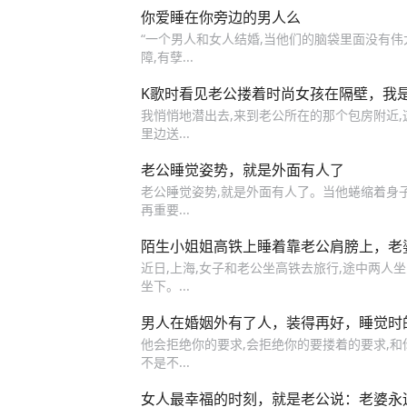
你爱睡在你旁边的男人么
“一个男人和女人结婚,当他们的脑袋里面没有伟
障,有孽...
K歌时看见老公搂着时尚女孩在隔壁，我
我悄悄地潜出去,来到老公所在的那个包房附近,
里边送...
老公睡觉姿势，就是外面有人了
老公睡觉姿势,就是外面有人了。当他蜷缩着身子
再重要...
陌生小姐姐高铁上睡着靠老公肩膀上，老
近日,上海,女子和老公坐高铁去旅行,途中两人
坐下。...
男人在婚姻外有了人，装得再好，睡觉时
他会拒绝你的要求,会拒绝你的要搂着的要求,和
不是不...
女人最幸福的时刻，就是老公说：老婆永