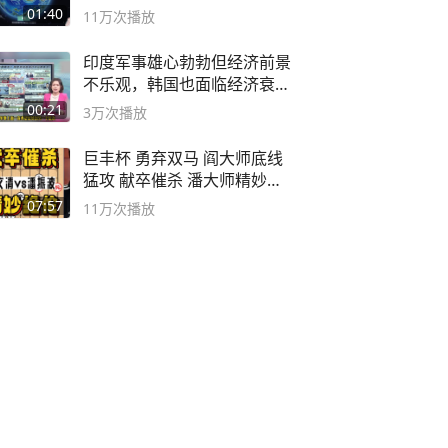
海
01:40
11万
次播放
印度军事雄心勃勃但经济前景
不乐观，韩国也面临经济衰退
风险
00:21
3万
次播放
巨丰杯 勇弃双马 阎大师底线
猛攻 献卒催杀 潘大师精妙入
局
07:57
11万
次播放