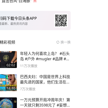
直击台风“白海豚”
扫码下载今日头条APP
看最新、最热资讯内容
精彩视频
换一换
年轻人为何喜欢上岛？ #石头
岛 #户外 #mugler #品牌 #足
球流氓
02:02
11万
次播放
巴西夫妇：中国是世界上科技
最先进的国家，他们生活在
2999年
18:10
7万
次播放
一万元预算开局冲周年庆！第
一天就只剩3598元了 #妄想山