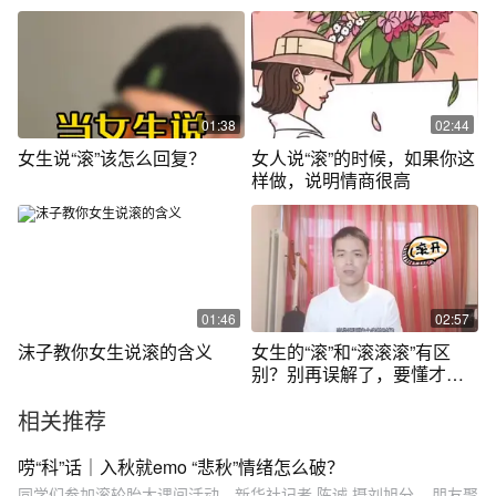
针，快戳。
你）嗯哼
01:38
02:44
女生说“滚”该怎么回复？
女人说“滚”的时候，如果你这
样做，说明情商很高
01:46
02:57
沫子教你女生说滚的含义
女生的“滚”和“滚滚滚”有区
别？别再误解了，要懂才能
脱单
相关推荐
唠“科”话｜入秋就emo “悲秋”情绪怎么破？
同学们参加滚轮胎大课间活动。新华社记者 陈诚 摄刘旭分... 朋友聚