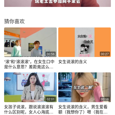
猜你喜欢
00:56
00:27
“滚”和“滚滚滚”，在女生口中
女生说滚的含义
是什么意思？差距竟这么
大！
02:01
00:16
女孩子说滚，跟说滚滚滚有
女生说滚的含义，男生爱看
什么区别呢，女人心海底
额（我想你了）嗯（我在乎