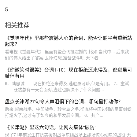
5
相关推荐
《觉醒年代》里那些震撼人心的台词，能否让躺平者重新站
起来？
看电视《觉醒年代》,里面有些台词挺震撼的,比如:当代中... 后来我
们的伟人给出了答案:丢掉幻想,准备战斗吧,天下者...
《你微笑时很美》台词1-10：现在拒绝还来得及，逃避虽可
耻但有用
6、陆思诚——现在拒绝还来得及,逃避虽可耻,但是有用。 7、童谣
——既然总有一天会面对,逃避也解决不了什么问题...
盘点长津湖27句令人声泪俱下的台词，哪句最打动你？
后来,越南战争、中印战争、珍宝岛之争,彻底将中国边疆的军事纠纷
打熄火了,这才有了如今的和平发展空间。 6、共产...
《长津湖》里这六句话，让网友集体“破防”
现了71年前发生在抗美援朝战争东线战场上那场惊心动魄的战役,无