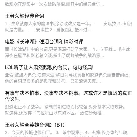
数观众在观影中一次次破防落泪,而其中的经典台词...
王者荣耀经典台词
1 . 生命就像人家的魔法书,涂涂改改又是一年。 ——安琪拉 2 . 知识
就是力量。 ——安琪拉 3 . 爱恨痴狂,抵不过...
电影《长津湖》催泪台词和精彩时评
而《长津湖》中的台词,更是深深打动了大家。 1、立春就... 毛主席
深夜在屋里和彭老总交谈,指出了朝鲜战争的战略意...
LOL听了让人肃然起敬的台词，句句经典!
亚索:被族人追杀,浪迹天涯,整日为寻找真相和躲避追杀而苦苦纠缠,
他的台词里很多的是孤寂和悲凉。 吾虽浪迹天涯,...
有事坚决不怕事，没事坚决不挑事。这或许才是慎战的真正
含义吧
逃避阻止不了战争。 清朝前期进取心比较强,对外基本采取攻势。
就这样,还放弃了乌拉尔山以东的地区。 致使沙俄推...
王者荣耀全英雄台词2（B1）
2、今天的长城也很和平。 3、暗中观察。 4、玄策,长身体的年龄,