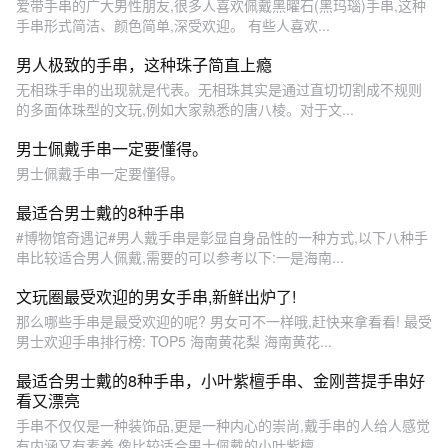
爱带手串的广大男性朋友,很多人喜欢佩戴黑曜石(黑玛瑙)手串,这种
手串形式简洁、颜色简单,深受欢迎。 有些人喜欢...
男人极致的手串，这种珠子简直上瘾
无相珠手串的出现就是代表。无相珠其实是通过直切切割成不规则
的多面体珠型的文玩,例如大家熟悉的唐八棱。对于文...
男士佩戴手串一定要懂得。
男士佩戴手串一定要懂得。
最适合男士戴的8种手串
#博物馆奇遇记#男人戴手串是彰显自身品性的一种方式,以下八种手
串比较适合男人佩戴,需要的可以参考以下:一是海南...
文玩圈最受欢迎的男女手串,新鲜出炉了!
那么哪些手串是最受欢迎的呢? 男女可不一样哦,赶快来拿看看! 最受
男士欢迎手串排行榜: TOP5 海南黄花梨 海南黄花...
最适合男士戴的8种手串，小叶紫檀手串、金刚菩提手串好
看又漂亮
手串不仅仅是一种装饰品,更是一种内心的崇尚,戴手串的人给人感觉
有内涵又有素养,像比较适合男士佩戴的小叶紫檀、...