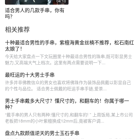
04:10
适合男人的几款手串，你有
吗？
相关推荐
十种最适合男性的手串，紫檀海黄金丝楠不推荐，松石南红
太娘了！
今天给大家盘点一下文玩圈里十种最适合男性的珠串,既可彰显男士
魅力,又高端大气上档次。这里有两点需要说明一下...
最旺运的十大男士手串
许多并非佛教信众的男女也喜欢将佛珠作为装饰品佩戴以彰显自己
的个性与品位。 适合男士佩戴的旺运手串手链,爱茶...
男士手串戴多大尺寸？懂尺寸的，和翻车的！你属于哪一
种？
“戴手串的男人只有两种:懂尺寸的,和翻车的! ” 上周饭局,某上市公司
老板把18mm的小叶紫檀换成12mm后,竟被客户调...
盘点九款颜值逆天的男士玉石手串