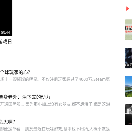
03:44
#游戏日
全球玩家的心?
上一颗璀璨的明星。不仅注册玩家超过了4000万,Steam愿
单身老外：活下去的动力
开通国际服... 因为那小加上没有女朋友,都不想活了,但是这游
么火啊？
即便是单看... 朋友最近在玩啥游戏,基本也不用猜,大概率就是