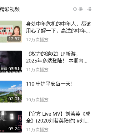
精彩视频
换一换
身处中年危机的中年人，都该
用心了解一下，高适的中年逆
袭之路
12:57
12万
次播放
《权力的游戏》IP新游，
2025年多端登陆！ 本期内容
概要
03:51
11万
次播放
110 守护平安每一天！
02:01
10万
次播放
【官方 Live MV】刘若英《成
全》(2020刘若英陪你) #刘若
英 #成全
05:24
11万
次播放