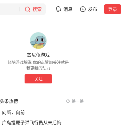
搜索
消息
发布
登录
杰尼龟游戏
烧脑游戏解说 你的点赞加关注就是
我更新的动力
关注
头条热榜
换一换
向新，向前
广岛投原子弹飞行员从未后悔