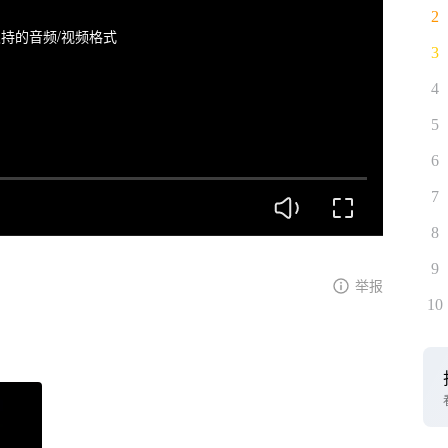
2
持的音频/视频格式
3
4
5
6
7
8
9
举报
10