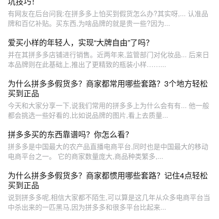
坑技巧！
有网友在后台问我:在拼多多上怕买到假货怎么办?其实呀,... 认准品
牌和百亿补贴。买东西,为啥品牌的就是贵一些?因为...
爱买小样的年轻人，实现“大牌自由”了吗？
并在其拼多多店铺进行销售。近两年来,监管部门对化妆品... 后来日
本品牌则在此基础上,推出了更精致的瓶装小样……...
为什么拼多多假货多？商家都常用哪些套路？3个地方轻松
买到正品
今天和大家分享一下,说我们常用的拼多多上为什么会有有... 他一般
都会挑选一些好看的,比如说品牌的图片,看上去质量...
拼多多买的东西靠谱吗？你怎么看？
拼多多是中国最大的农产品直播电商平台,同时也是中国最大的移动
电商平台之一。 它的商家数量庞大,商品种类繁多,...
为什么拼多多假货多？商家都惯用哪些套路？记住4点轻松
买到正品
说到拼多多呢,相信大家都不陌生,可以算是这几年从众多电商平台当
中杀出来的一匹黑马,因为拼多多和很多平台比起来...