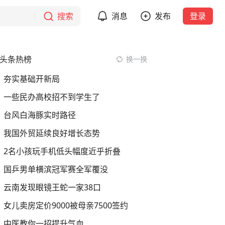
搜索
消息
发布
登录
头条热榜
换一换
夯实基础开新局
一些民办高校招不到学生了
台风白海豚实时路径
我国外贸延续良好增长态势
2名小孩玩手机低头幅度近乎折叠
国乒男单横滨冠军赛全军覆没
云南发现眼镜王蛇一家38口
女儿卖房定价9000被母亲7500签约
中医教你一招提升气血