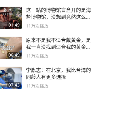
这一站的博物馆盲盒开的是海
盐博物馆，没想到竟然这么好
逛！
01:49
11万
次播放
原来不是我不适合戴黄金，是
我一直没找到适合我的黄金
😭
00:49
11万
次播放
李胤志：在北京，我比台湾的
同龄人有更多选择
07:43
11万
次播放