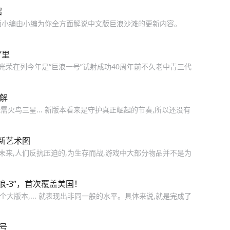
绍
下面小编由小编为你全方面解说中文版巨浪沙滩的更新内容。
”里
光荣在列今年是“巨浪一号”试射成功40周年前不久老中青三代
解
火鸟三星... 新版本看来是守护真正崛起的节奏,所以还没有
新艺术图
未来,人们反抗压迫的,为生存而战,游戏中大部分物品并不是为
浪-3”，首次覆盖美国！
个大版本,... 就表现出非同一般的水平。具体来说,就是完成了
一号