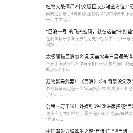
植物大战僵尸2中文版巨浪沙滩全方位介
同时还新增了4阶植物,还有特殊的进场效果,
一、中文版...
“巨浪一号”的飞天密码，就在这些“干打垒
在我国科研事业发展的历史坐标系中“巨浪一号”
科技...
太极熊猫巨浪怎么玩 无需火鸟三星通关详
今天小编就来给各位玩家们带来太极熊猫巨浪无需
的小伙伴们...
万物皆是武器！《巨浪》公布背景设定及
游戏背景设定在一个“反乌托邦式”的高度工业化
了战斗...
射程一万千米！外媒称094改进版搭载“巨
逐步应用到新型号上,最终在2035年之前,跨越两
“巨浪-3...
中国潜射导弹诞生之路“巨浪1号” #巨浪