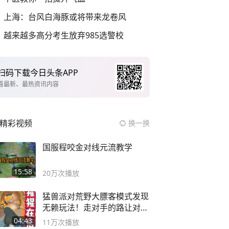
上海：台风白海豚或将带来龙卷风
越来越多高分考生放弃985选警校
扫码下载今日头条APP
看最新、最热资讯内容
精彩视频
换一换
国服程咬金对线元流教学
15:58
20万
次播放
猛兽派对荒野大膘客模式发现
无赖玩法！走对手的路让对手
无路可走
04:43
11万
次播放