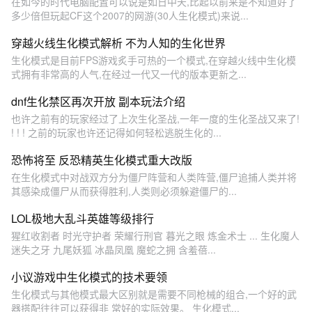
在如今的时代电脑配置可以说是如日中天,比起以前来是不知道好了
多少倍但玩起CF这个2007的网游(30人生化模式)来说...
穿越火线生化模式解析 不为人知的生化世界
生化模式是目前FPS游戏炙手可热的一个模式,在穿越火线中生化模
式拥有非常高的人气,在经过一代又一代的版本更新之...
dnf生化禁区再次开放 副本玩法介绍
也许之前有的玩家经过了上次生化圣战,一年一度的生化圣战又来了!
! ! ! 之前的玩家也许还记得如何轻松逃脱生化的...
恐怖将至 反恐精英生化模式重大改版
在生化模式中对战双方分为僵尸阵营和人类阵营,僵尸追捕人类并将
其感染成僵尸从而获得胜利,人类则必须躲避僵尸的...
LOL极地大乱斗英雄等级排行
猩红收割者 时光守护者 荣耀行刑官 暮光之眼 炼金术士 ... 生化魔人
迷失之牙 九尾妖狐 冰晶凤凰 魔蛇之拥 含羞蓓...
小议游戏中生化模式的技术要领
生化模式与其他模式最大区别就是需要不同枪械的组合,一个好的武
器搭配往往可以获得非 常好的实际效果。 生化模式...