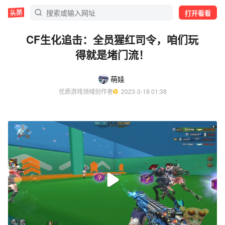
打开看看
CF生化追击：全员猩红司令，咱们玩
得就是堵门流！
萌娃
优质游戏领域创作者
  2023-3-18 01:38