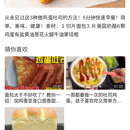
从未见过这3种做鸡蛋吐司的方法！5分钟快速早餐！简
单、美味、健康！食材：3 切片面包3 片美国奶酪6颗
鸡蛋有盐黄油葱花火腿牛油果培根
猜你喜欢
01:07
01:22
面包太干不好吃了？教你一
一周都要做一次的吐司鸡
招：加鸡蛋变身口感香甜的
蛋，孩子喜欢吃又简单方
鸡蛋吐司哦！
便，早餐可以试试