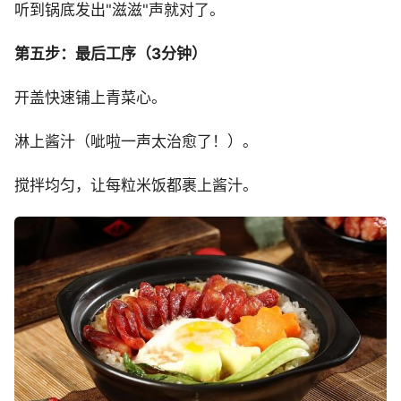
听到锅底发出"滋滋"声就对了。
第五步：最后工序（3分钟）
开盖快速铺上青菜心。
淋上酱汁（呲啦一声太治愈了！）。
搅拌均匀，让每粒米饭都裹上酱汁。