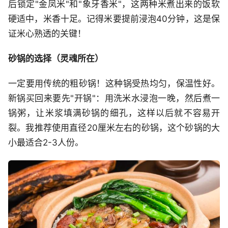
后锁定"金凤米"和"象牙香米"，这两种米煮出来的饭软
硬适中，米香十足。记得米要提前浸泡40分钟，这是保
证米心熟透的关键！
砂锅的选择（灵魂所在）
一定要用传统的粗砂锅！这种锅受热均匀，保温性好。
新锅买回来要先"开锅"：用洗米水浸泡一晚，然后煮一
锅粥，让米浆填满砂锅的细孔，这样以后就不容易开
裂。我推荐使用直径20厘米左右的砂锅，这个砂锅的大
小最适合2-3人份。