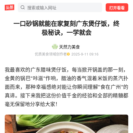
打开看看
一口砂锅就能在家复刻广东煲仔饭，终
极秘诀，一学就会
天然力美食
优质美食领域创作者
  2025-9-11 09:16
我最喜欢的广东腊味煲仔饭，每当掀开锅盖的那一刻，
金黄的锅巴"咔滋"作响，腊油的香气混着米饭的蒸汽扑
面而来，那种幸福感绝对能让你瞬间理解"食在广州"的
真谛。接下来我把这份价值千金的经验和全部的精髓都
毫无保留地分享给大家！