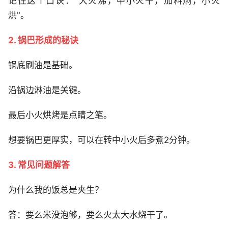
记住这个口诀："大火沸，中小火干，加料焖，小火
烘"。
2. 锅巴形成的秘诀
锅底刷油是基础。
沿锅边淋油是关键。
最后小火烘烤是点睛之笔。
想要锅巴更厚实，可以在转中小火后多煮2分钟。
3. 常见问题解答
为什么我的饭总是夹生？
答：要么米没泡够，要么火太大水烧干了。