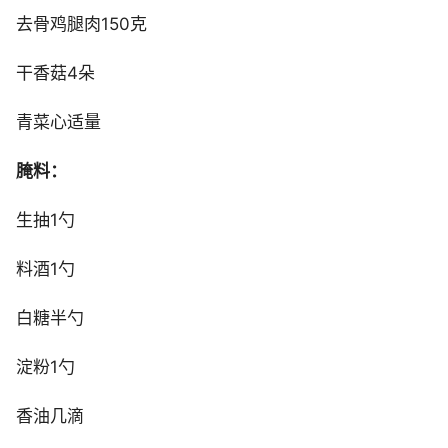
去骨鸡腿肉150克
干香菇4朵
青菜心适量
腌料：
生抽1勺
料酒1勺
白糖半勺
淀粉1勺
香油几滴