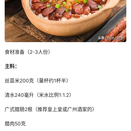
食材准备（2-3人份）
主料：
丝苗米200克（量杯约1杯半）
清水240毫升（米水比例1:1.2）
广式腊肠2根（推荐皇上皇或广州酒家的）
腊肉50克