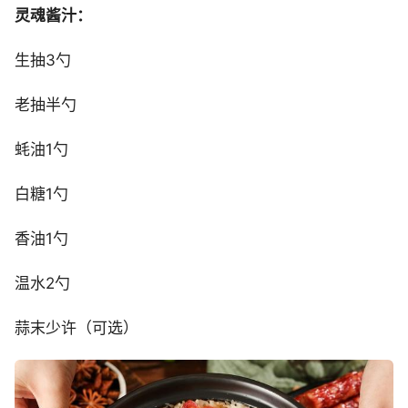
灵魂酱汁：
生抽3勺
老抽半勺
蚝油1勺
白糖1勺
香油1勺
温水2勺
蒜末少许（可选）