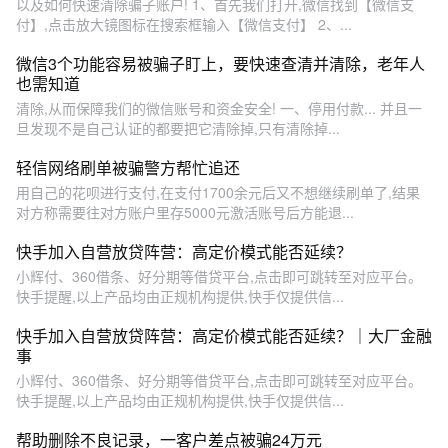
以及如何快速清除骗子账户! 1、首先我们打开,微信找到【微信支
付】,点击放大镜图标在搜索框输入【微信支付】 2、...
微信3个功能容易被骗子盯上，要快速查清并清除，老年人
也需知道
清除,从而保障我们的微信账号和资金安全! 一、停用付款... 并且一
旦发现不是自己认证的都要把它清除掉,只有清除掉...
轻信网络刷单被骗警方帮忙追还
用自己的花呗进行支付,在支付1700余元后又不想继续刷单了,结果
对方称需要往对方账户里存5000元激活账号后方能退...
快手加入自营放贷阵营：高定价模式能否延续？
小辉付、360借条、好分期等借贷平台,点击即可跳转至对应平台。
快手提醒,以上产品均由正规机构提供,快手仅提供信...
快手加入自营放贷阵营：高定价模式能否延续？｜大厂金融
事
小辉付、360借条、好分期等借贷平台,点击即可跳转至对应平台。
快手提醒,以上产品均由正规机构提供,快手仅提供信...
帮助删除不良记录，一客户差点被骗24万元