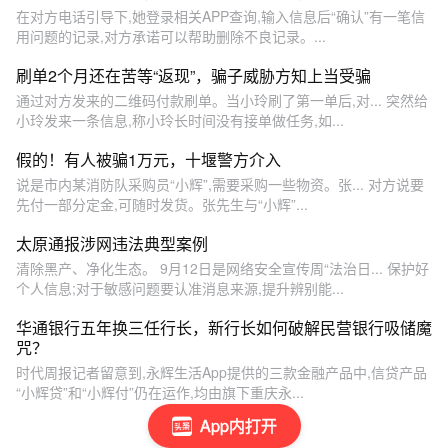
在对方电话引导下,她登录相关APP查询,输入信息后“确认”有一笔信
用问题的记录,对方承诺可以帮助删除不良记录。...
刷单2个月还在苦等“返现”，骗子威胁方知上当受骗
通过对方发来的二维码付款刷单。当小玲刷了第一单后,对... 突然给
小玲发来一条信息,称小玲长时间没有接单做任务,如...
假的！有人被骗1万元，十堰警方介入
说是市内某消防队采购员“小辉”,需要采购一些物资。张... 对方说要
先付一部分定金,可随时发货。张先生与“小辉”...
太原通报涉网违法典型案例
清除黑产、净化生态。 9月12日是网络安全宣传周“法治日... 保护好
个人信息;对于敏感问题要认准消息来源,提升辨别能...
华通银行五年换三任行长，新行长如何破解民营银行吸储魔
咒？
时代周报记者留意到,永辉生活App提供的三款金融产品中,信贷产品
“小辉贷”和“小辉付”仍在运作,均由旗下重庆永...
App内打开