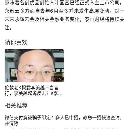
意味着名创优品创始人叶国富已经正式入主上市公司，
永辉云金方面自去年6月至今并未发生高层变动。对于
未来永辉云金及相关金融业务变化，泰山财经将持续关
注。
猜你喜欢
00:59
伦敦老K揭露李美越不当言
行，李美越起诉反击？#李美
越起诉伦敦老k #伦敦kj
相关推荐
微信支付竟被骗子绑定？多人已中招，教您一招快速查清，
并清除