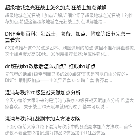
超级地城之光狂战士怎么加点 狂战士加点详解
超级地城之光狂战士加点详解,详细介绍了超级地城之光狂战士的推
荐加点,希望这篇超级地城之光狂战士加点详解能给...
DNF全职百科：狂战士，装备、加点、附魔等细节完善一
篇看完
02加点推荐这个加点是团本、刷图通用的加点,这里不推荐鲜血暴掠,
这个加点爆发高CD快。03附魔推荐武器:单属性强化...
dnf狂战tb1改版后怎么加点？红眼tb1加点
元气蛋的话点1级牵制而已多的200点SP其实是可以自由分配的+
DNF红眼刷图加点——主流异界套 6+3 暗血套 鲁莽套...
混沌与秩序70级狂战天赋加点分析
今天小编给大家带来的是混沌与秩序70级狂战天赋加点分析,希望大
家喜欢。 关于战士70天赋早就研究过了 基本可以说...
混沌与秩序狂战副本加点方法攻略
下面小编给大家介绍下混沌与秩序中的狂战副本加点方法攻... 首饰
建议不要全套t2搭配,最好饰品t2饰品加个t1狂战饰品...