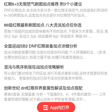
红眼6+3无限怒气刷图加点推荐 附3个小建议
DNF红眼加点,本次给大家分享一套红眼无限怒气,也就是我们所说的
6+3的刷图加点,这套加点完全是针对红眼怒气的加点...
86级红眼最新刷图加点 八大流派加点任你选
而每个技能的加成则意味着有不同的加点,下面来为大家慢... 职业:鬼
剑士 &gt; 狂战士 &gt; 狱血魔神 &gt; 帝血弑天 等级:86 ...
全面迎战SB2 DNF红眼装备加点详细分析
加点问题是首要问题,也是比较复杂的问题,个人所理解的主... (史诗
左槽也就狂战士,和高力量不错,右槽只有属性强独立...
混沌与秩序新版狂战加点攻略解析
所以我们要对修改了的狂战,进行天赋点重新分配,这样才能更好的发
挥威力。 老版本的加点已经不适合在新版本中使用...
创新世纪 dnf红眼异界套属性解读及加点搭配
勇者2套装 无限猛袭 分析一下猛袭的3、6、9件套的属性—— 三件
套属性很好理解,对于崩山击和十字斩各有增幅,另外...
App内打开