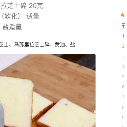
1
芝士、马苏里拉芝士碎、黄油、盐
2
3
4
5
6
7
8
9