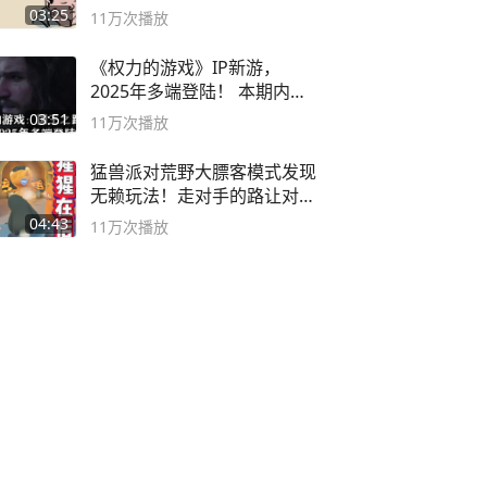
03:25
11万
次播放
《权力的游戏》IP新游，
2025年多端登陆！ 本期内容
概要
03:51
11万
次播放
猛兽派对荒野大膘客模式发现
无赖玩法！走对手的路让对手
无路可走
04:43
11万
次播放