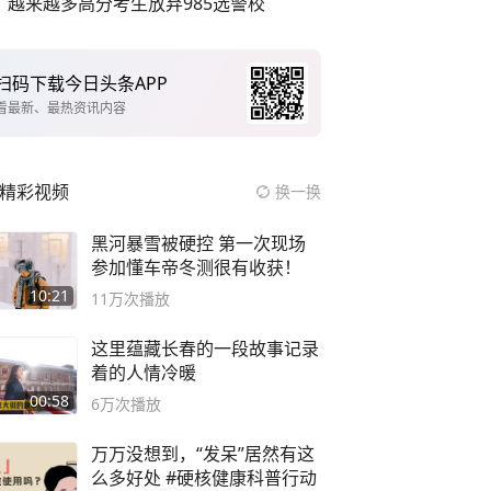
越来越多高分考生放弃985选警校
扫码下载今日头条APP
看最新、最热资讯内容
精彩视频
换一换
黑河暴雪被硬控 第一次现场
参加懂车帝冬测很有收获！
10:21
11万
次播放
这里蕴藏长春的一段故事记录
着的人情冷暖
00:58
6万
次播放
万万没想到，“发呆”居然有这
么多好处 #硬核健康科普行动