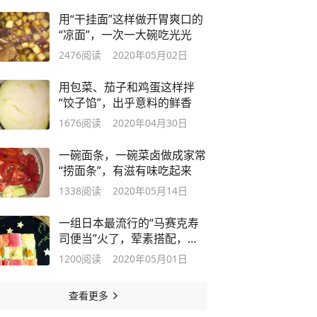
用“干挂面”这样做开胃爽口的
“凉面”，一次一大碗吃光光
2476
阅读
2020年05月02日
用包菜、茄子和鸡蛋这样拌
“饺子馅”，出乎意料的鲜香
1676
阅读
2020年04月30日
一碗面条，一碗菜卤做成家常
“捞面条”，有滋有味吃起来
1338
阅读
2020年05月14日
一组日本最流行的“马赛克寿
司便当”火了，荤素搭配，营
养美味
1200
阅读
2020年05月01日
查看更多