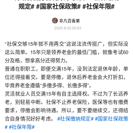
规定# #国家社保政策# #社保年限#
非凡百香果
2025-8-20 00:03
“社保交够15年就不用再交”这说法流传挺广，但实际没
这么简单。15年只是领养老金的最低门槛，就像考试60
分及格，想拿高分还得努力。
普通在职职工，即便交满15年，没到法定退休年龄，单
位还得接着交。要是停缴，退休后养老金会大打折扣，
毕竟养老金遵循“多缴多得、长缴多得”。
灵活就业人员交满15年有自主选择权。不过为了长远养
老，别轻易中断。社保不止养老保险，医保等也有缴费
要求，停缴会影响待遇。所以，要不要继续交，还得结
合自身情况好好考虑。 
#社保缴纳规定#
#国家社保政策
#
#社保年限#