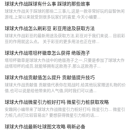
球球大作战踩球有什么事 踩球的那些故事
球球大作战关于踩球的那些二三事儿,这是一款非常好玩的益智休闲
游戏,上架以来就受到很多玩家们的喜爱,今天小编要...
球球大作战怎么刷彩豆 彩豆用途及获取方法
球球大作战彩豆的最新用途及获取方法,彩豆对于我们来说... 目前彩
豆的作用就这么点。 关于彩豆的更多用法也正在修...
球球大作战塔坦杯徽章怎么获得 绝版孢子
塔坦杯徽章是球球大作战中的绝版孢子之一,只要是参加了球球大作
战塔坦杯的成员,就能够拥有这款孢子,那么这款孢子...
球球大作战贡献值怎么提升 贡献值提升技巧
球球大作战贡献值 贡献值代表你在观战时,给其他玩家赠送礼物的价
值,也可以说是给他带来的人气值,同时我们可以通...
球球大作战微星引力桩好打吗 微星引力桩获取攻略
安趣网小编带来了球球大作战微星引力桩好打吗 微星引力... 微星引
力桩几点打比较容易出? 要想获得微星引力桩的话,...
球球大作战最新吐球图文攻略 萌新必备