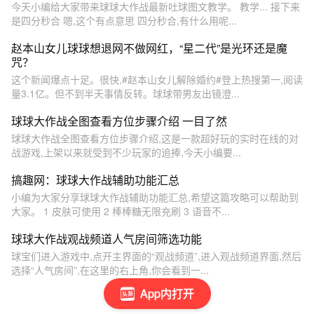
今天小编给大家带来球球大作战最新吐球图文教学。 教学... 接下来
是四分秒合 嗯,这个有点意思 四分秒合,有什么用呢...
赵本山女儿球球想退网不做网红，“星二代”是光环还是魔
咒？
这个新闻爆点十足。很快,#赵本山女儿解除婚约#登上热搜第一,阅读
量3.1亿。但不到半天事情反转。球球带男友出镜澄...
球球大作战全图查看方位步骤介绍 一目了然
球球大作战全图查看方位步骤介绍,这是一款超好玩的实时在线的对
战游戏,上架以来就受到不少玩家的追捧,今天小编要...
搞趣网：球球大作战辅助功能汇总
小编为大家分享球球大作战辅助功能汇总,希望这篇攻略可以帮助到
大家。 1 皮肤可使用 2 棒棒糖无限充刷 3 语音不...
球球大作战观战频道人气房间筛选功能
球宝们进入游戏中,点开主界面的“观战频道”,进入观战频道界面,然后
选择“人气房间”,在这里的右上角,你会看到一...
App内打开