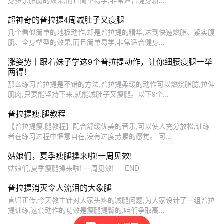
身多余脂肪的效果,而且简单易学,非常适合健身新...
超神奇的普拉提4周减肚子又瘦腿
几个看似简单的地板动作,却是普拉提的精华,达到快速燃脂、紧实腹
肌、全身塑型的效果,而且简单易学,非常适合健身...
涨姿势丨跟着妹子学这9个普拉提动作，让你细腰瘦腿一举
两得！
那么练习普拉提是不错的方法,普拉提柔缓的动作可以燃烧脂肪,拉伸
肌肉,只要能坚持下来,就能减肚子又瘦腿。以下9个...
普拉提瘦.腿教程
【普拉提瘦.腿教程】配合舒缓优美的音乐,可以使人充分放松,训练
者在练习过程中惬意自在,没有过度劳累的感觉。 可...
姑娘们，夏季瘦腿操来啦!一周见效!
姑娘们,夏季瘦腿操来啦! 一周见效! — END —
普拉提消灭令人流泪的大象腿
言归正传,今天教主针对大家头疼的减腿问题,为大家设计了一组普拉
提训练,这套动作的功效是瘦腿提臀的,咱们争取高...