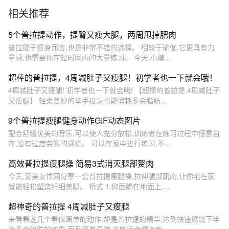
相关推荐
5个普拉提动作，提臀又瘦大腿，两周甩掉肥肉
普拉提于瘦身而言,也是非常不错的选择。 相较于瑜伽,它更具有力
量感,也需要你在短时间内的大量练习。 今天,小编...
超棒的普拉提，4周减肚子又瘦腿！初学者也一下就会哦！
4周减肚子又瘦腿! 初学者也一下就会哦! 【超棒的普拉提,4周减肚子
又瘦腿】 轻柔曼妙的举手投足也能消耗多余脂肪...
9个普拉提瘦腿健身动作GIF动态图片
配合舒缓优美的音乐,可以使人充分放松,训练者在练习过程中惬意自
在,没有过度劳累的感觉。 可以在家中进行练习,不...
高效普拉提瘦腿操 简易3式消灭腿部赘肉
今天,爱美女性网分享一套普拉提瘦腿操,拉伸腿部肌肉,让你宅在家
就能轻松塑造纤细美腿。 桥式 1.仰面躺在地面上,...
超神奇的普拉提 4周减肚子又瘦腿
来看看这几个看似简单的动作,却是普拉提的精华,达到快速燃烧下半