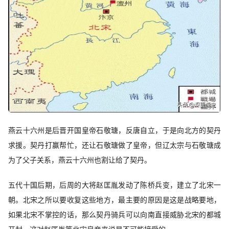
燕云十六州是后晋开国皇帝石敬瑭，反唐自立，于是向北方的契丹
求援。契丹打赢帮忙，还让石敬瑭做了皇帝，但辽太宗与石敬瑭成
为了父子关系，燕云十六州也割让给了契丹。
五代十国后期，后周的大将赵匡胤发动了陈桥兵变，建立了北宋一
朝。北宋之所以要收复这些地方，最主要的原因是这是战略要地，
如果北宋不掌控的话，那么契丹骑兵可以向南直接威胁北宋的都城