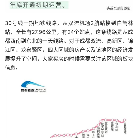
30号线一期地铁线路，从双流机场2航站楼到白鹤林
站，全长有27.96公里，有24个站点，这条线路是从成
都西南到东北的一天线路。对于成都双流、高新区、锦
江区、龙泉驿区，四大区域的房产以及该地区的经济发
展提升了空间，大家买房的时候需要关注该区域的板块
信息。