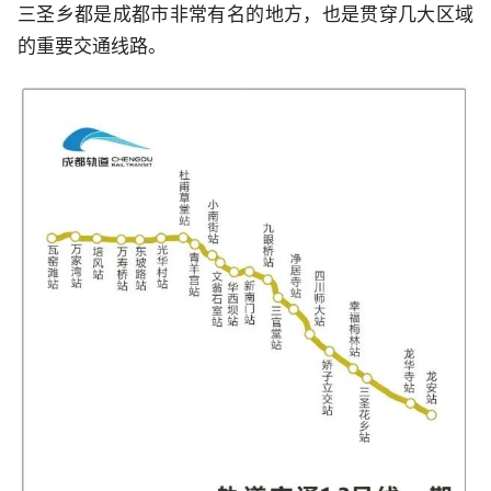
三圣乡都是成都市非常有名的地方，也是贯穿几大区域
的重要交通线路。