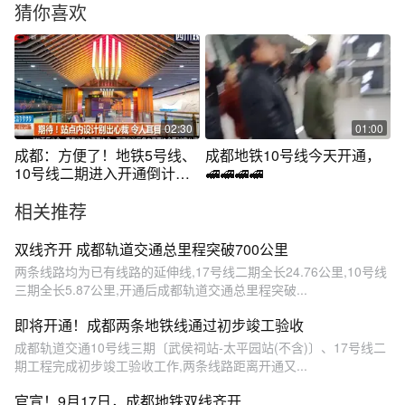
猜你喜欢
02:30
01:00
成都：方便了！地铁5号线、
成都地铁10号线今天开通，
10号线二期进入开通倒计
🚅🚅🚅🚅
时，期待…
相关推荐
双线齐开 成都轨道交通总里程突破700公里
两条线路均为已有线路的延伸线,17号线二期全长24.76公里,10号线
三期全长5.87公里,开通后成都轨道交通总里程突破...
即将开通！成都两条地铁线通过初步竣工验收
成都轨道交通10号线三期〔武侯祠站-太平园站(不含)〕、17号线二
期工程完成初步竣工验收工作,两条线路距离开通又...
官宣！9月17日，成都地铁双线齐开