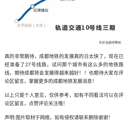
真的非常期待，成都地铁的发展真的日太快了，现在已
经准备了27号线路，试问那个城市有这么多的地铁路
线，期待成都将会发展得越来越好！！也期待大家在评
论区留言，掌握更多的成都地铁发展消息！
以上只是个人意见，仅供参考，如有不同看法可以在评
论区留言，点赞评论关注哦！
声明:图片取材于网络，如有侵权请联系删除谢谢！