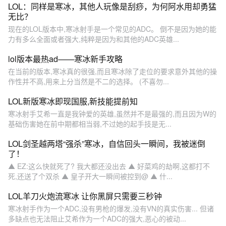
LOL：同样是寒冰，其他人玩像是刮痧，为何阿水用却勇猛
无比？
现在的LOL版本中,寒冰射手是一个常见的ADC。 倒不是因为她的能
力有多么全面或者强大,纯粹是因为和其他的ADC英雄...
lol版本最热ad——寒冰新手攻略
在当前的版本,寒冰真的很强,而且寒冰除了走位的要求意外其他的操
作性并不高,用来上分当然是不二的选择。 (不喜勿...
LOL新版寒冰即现国服,新技能提前知
寒冰射手艾希一直是我钟爱的英雄,虽然并不是最强的,而且因为W的
基础伤害她在前中期都相当弱,不过她的起手技是无...
LOL剑圣越两塔“强杀”寒冰，自信回头一瞬间，我被迷倒
了！
▲ EZ:这么快就死了? 我大都还没出去 ▲ 好菜鸡的劫啊,这都打不
死,还送了个双杀 ▲ 皇子开大一瞬间被控到@ ▲ 什...
LOL羊刀火炮流寒冰 让你黑屏只需要三秒钟
寒冰射手作为一个ADC,没有男枪的爆发,没有VN的真实伤害... 但诸
多缺点也无法阻止艾希作为一个ADC的强大,恶心的被动...