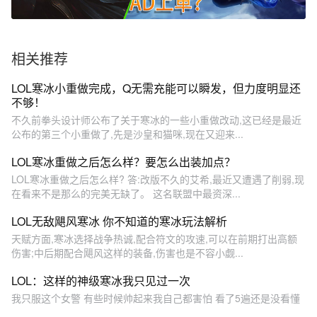
相关推荐
LOL寒冰小重做完成，Q无需充能可以瞬发，但力度明显还
不够！
不久前拳头设计师公布了关于寒冰的一些小重做改动,这已经是最近
公布的第三个小重做了,先是沙皇和猫咪,现在又迎来...
LOL寒冰重做之后怎么样？要怎么出装加点？
LOL寒冰重做之后怎么样? 答:改版不久的艾希,最近又遭遇了削弱,现
在看来不是那么的完美无缺了。 这名联盟中最资深...
LOL无敌飓风寒冰 你不知道的寒冰玩法解析
天赋方面,寒冰选择战争热诚,配合符文的攻速,可以在前期打出高额
伤害;中后期配合飓风这样的装备,伤害也是不容小觑...
LOL：这样的神级寒冰我只见过一次
我只服这个女警 有些时候帅起来我自己都害怕 看了5遍还是没看懂