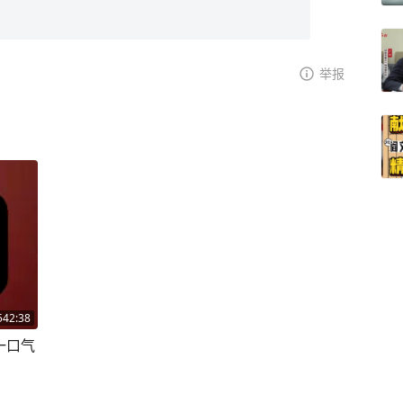
举报
542:38
一口气