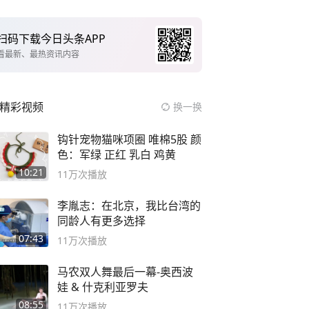
扫码下载今日头条APP
看最新、最热资讯内容
精彩视频
换一换
钩针宠物猫咪项圈 唯棉5股 颜
色：军绿 正红 乳白 鸡黄
10:21
11万
次播放
李胤志：在北京，我比台湾的
同龄人有更多选择
07:43
11万
次播放
马农双人舞最后一幕-奥西波
娃 & 什克利亚罗夫
08:55
11万
次播放