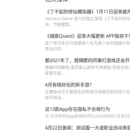
《了不起的修仙模拟器》1月11日迎来披
Gamera Game 发行的独立游戏《了不起的
风、竹制建筑...
《城姬Quest》迎来大幅更新 APP版将
这个将日本古代城堡拟人化为美少女的插画计划
育自己的...
都2021年了，我隔壁的同事打游戏还会
随着时间推移,虽然金山游侠不再更新,但是也有许
家要辛苦...
4月有啥好玩的新手游？
主要缺点在于套路化的养成升级模式和较烦人的广告
款开局自...
这13款App存在隐私不合规行为
注:文中所列App检测时间为2024年8月1日至9
4月22日兽闻：测试服一大波职业改动来