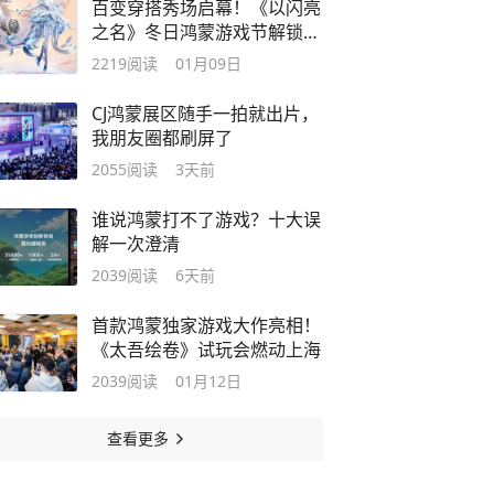
百变穿搭秀场启幕！《以闪亮
之名》冬日鸿蒙游戏节解锁高
光之旅
2219
阅读
01月09日
CJ鸿蒙展区随手一拍就出片，
我朋友圈都刷屏了
2055
阅读
3天前
谁说鸿蒙打不了游戏？十大误
解一次澄清
2039
阅读
6天前
首款鸿蒙独家游戏大作亮相！
《太吾绘卷》试玩会燃动上海
2039
阅读
01月12日
查看更多