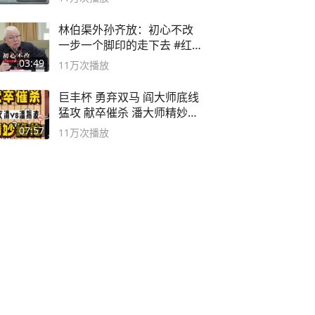
林伯渠外孙齐放：初心不改
一步一个脚印的走下去 #红船
论坛
03:49
11万
次播放
巨丰杯 勇弃双马 阎大师底线
猛攻 献卒催杀 潘大师精妙入
局
07:57
11万
次播放