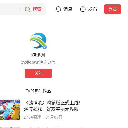
搜索
消息
发布
登录
游迅网
游戏down官方账号
关注
TA的热门作品
《鹅鸭杀》鸿蒙版正式上线！
演技飙戏，好友整活无界限
2704
阅读
01月08日