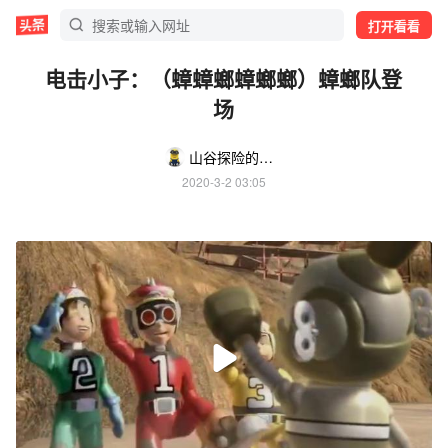
打开看看
电击小子：（蟑蟑螂蟑螂螂）蟑螂队登
场
山谷探险的惊奇
2020-3-2 03:05