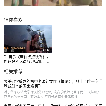
猜你喜欢
04:58
DJ音乐《唐伯虎点秋香》，
你还记不记得那只蟑螂叫做
小强
相关推荐
零基础学编剧的初中老师处女作《蟑螂》，登上了唯一专门
登载剧本的国家级期刊
对于华东政法大学附属松江实验学校音乐教师马兰芳而言,《蟑螂》
只是她的处女剧。而她本人,平日带教初中音乐课并...
家里蟑螂多不要慌，只需一把大蒜，蟑螂全部死光光，不留