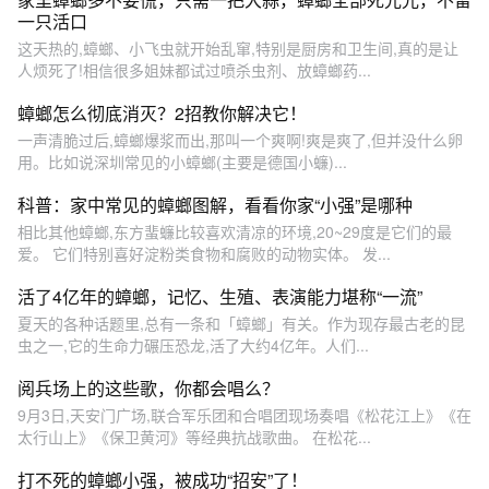
一只活口
这天热的,蟑螂、小飞虫就开始乱窜,特别是厨房和卫生间,真的是让
人烦死了!相信很多姐妹都试过喷杀虫剂、放蟑螂药...
蟑螂怎么彻底消灭？2招教你解决它！
一声清脆过后,蟑螂爆浆而出,那叫一个爽啊!爽是爽了,但并没什么卵
用。比如说深圳常见的小蟑螂(主要是德国小蠊)...
科普：家中常见的蟑螂图解，看看你家“小强”是哪种
相比其他蟑螂,东方蜚蠊比较喜欢清凉的环境,20~29度是它们的最
爱。 它们特别喜好淀粉类食物和腐败的动物实体。 发...
活了4亿年的蟑螂，记忆、生殖、表演能力堪称“一流”
夏天的各种话题里,总有一条和「蟑螂」有关。作为现存最古老的昆
虫之一,它的生命力碾压恐龙,活了大约4亿年。人们...
阅兵场上的这些歌，你都会唱么？
9月3日,天安门广场,联合军乐团和合唱团现场奏唱《松花江上》《在
太行山上》《保卫黄河》等经典抗战歌曲。 在松花...
打不死的蟑螂小强，被成功“招安”了！