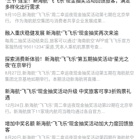
“三节”连至！新海航“飞飞乐”现金抽奖活动回馈旅客，满足
多样化出行需求
9月10日,新海航“飞飞乐”周二幸运夜现金抽奖活动第七期在北京举
行。 作为海航航空集团与消费者共享企业发展成果...
融入重庆稳健发展 新海航“飞飞乐”现金抽奖再次来渝
每周二抽奖活动结束后,旅客可以通过“海南航空”APP或飞飞乐官方
客服热线“95011234”渠道,凭本人乘机机票票号查...
探索消费新体验！新海航“飞飞乐”第五期抽奖活动“星光之
夜”在京举行
8月27日,新海航“飞飞乐”周二幸运夜现金抽奖活动第五期在海航航空
集团北京基地如期举行。本期活动新海航将直播...
新海航“飞飞乐”现金抽奖活动升级 中奖旅客可享3折购票礼
遇
12月24日,新海航“飞飞乐”周二幸运夜现金抽奖活动第22期在北京举
行。新海航旗下11家境内航司当晚均通过各自官方...
增加中奖名额 新海航“飞飞乐”现金抽奖活动加大力度回馈旅
客
8月20日,新海航“飞飞乐”周二幸运夜现金抽奖活动第四期在海航航空