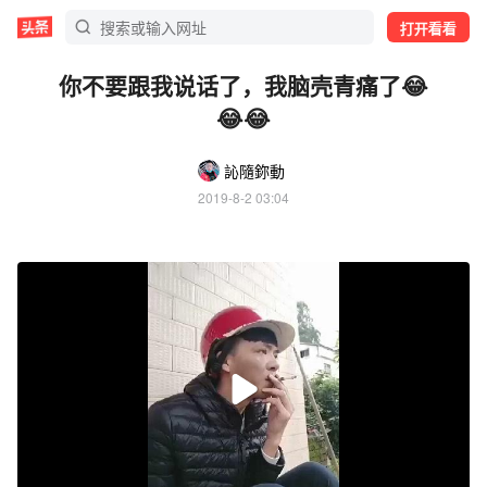
打开看看
你不要跟我说话了，我脑壳青痛了😂
😂😂
訫隨鉨動
2019-8-2 03:04