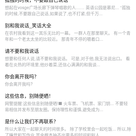
想起在vosge广场长廊下弹琴唱歌的人…… 英语公园是慕尼... “孤独
的时候,不要跟自己说话,如果说了,也不打紧,但千万...
别和我说话_笑话大全
在农村我看到这一其乐无比的一幕。 一群人在那里聊天。 有一个青
年和一个老太太坐的比较近。 那青年不停的嚼着口...
请不要和我说话
想要和任何人说,请不要和我说话。 可是,对于他,我无法说出口。 看
着在炎热的环境里,他炒着菜,还信心满满的和我谈...
你会离开我吗？
你会离开我吗?
这些信息，别随便晒！
网警提醒:这些信息别随便晒!■ 火车票、飞机票、家门钥... 不要轻
易相信并发布至朋友圈。保持理性和谨慎,避免成为...
是什么让我们不再联系？
所以大家在一起聊天的时间很多。 除了学校里会一起吃饭... 所以,除
了睡觉和写作业,其余根本抽不出更多的时间和别人...