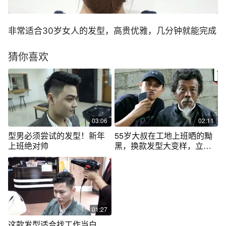
非常适合30岁女人的发型，高贵优雅，几分钟就能完成
猜你喜欢
03:06
02:11
型男必须尝试的发型！新年
55岁大叔在工地上班晒的黝
上班绝对帅
黑，换款发型大变样，立马
变男神
01:27
这款发型适合找工作当白