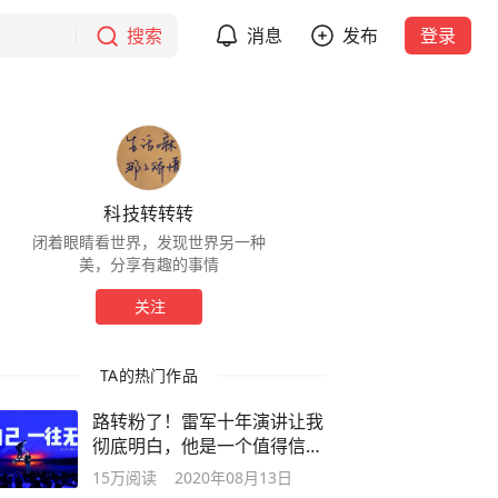
搜索
消息
发布
登录
科技转转转
闭着眼睛看世界，发现世界另一种
美，分享有趣的事情
关注
TA的热门作品
路转粉了！雷军十年演讲让我
彻底明白，他是一个值得信服
的人
15万
阅读
2020年08月13日