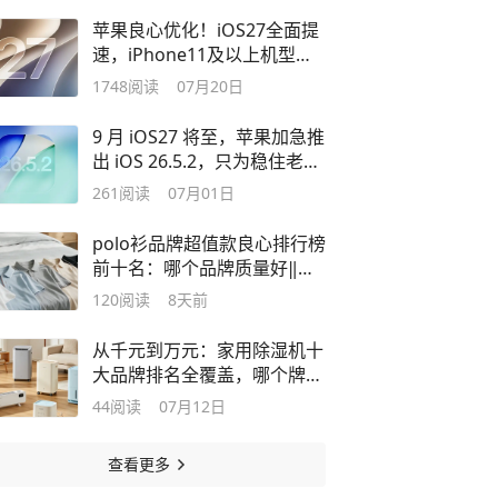
苹果良心优化！iOS27全面提
速，iPhone11及以上机型全
部适配
1748
阅读
07月20日
9 月 iOS27 将至，苹果加急推
出 iOS 26.5.2，只为稳住老
iPhone 体验
261
阅读
07月01日
polo衫品牌超值款良心排行榜
前十名：哪个品牌质量好‖多
风格适配
120
阅读
8天前
从千元到万元：家用除湿机十
大品牌排名全覆盖，哪个牌子
比较好？
44
阅读
07月12日
查看更多