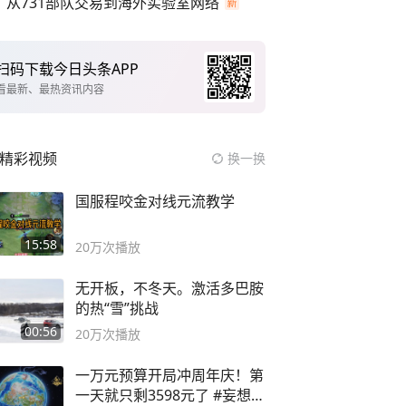
从731部队交易到海外实验室网络
扫码下载今日头条APP
看最新、最热资讯内容
精彩视频
换一换
国服程咬金对线元流教学
15:58
20万
次播放
无开板，不冬天。激活多巴胺
的热“雪”挑战
00:56
20万
次播放
一万元预算开局冲周年庆！第
一天就只剩3598元了 #妄想山