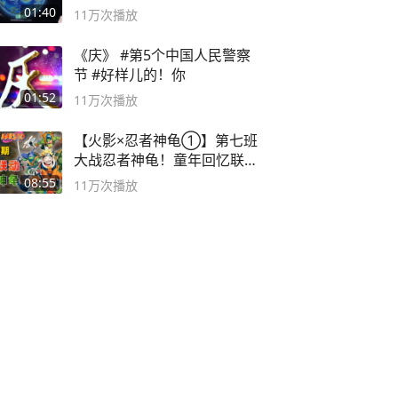
海
01:40
11万
次播放
《庆》 #第5个中国人民警察
节 #好样儿的！你
01:52
11万
次播放
【火影×忍者神龟①】第七班
大战忍者神龟！童年回忆联动
论武？
08:55
11万
次播放