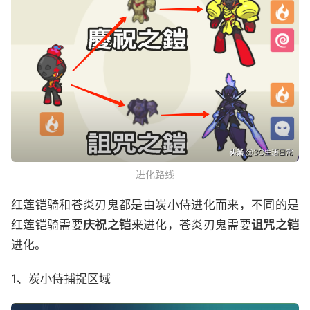
进化路线
红莲铠骑和苍炎刃鬼都是由炭小侍进化而来，不同的是
红莲铠骑需要
庆祝之铠
来进化，苍炎刃鬼需要
诅咒之铠
进化。
1、
炭小侍捕捉区域