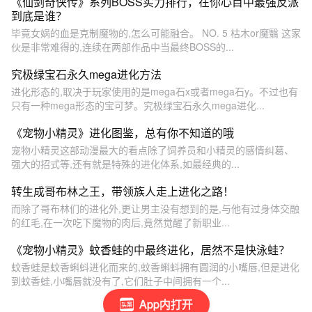
《仙剑奇侠传》系列BOSS实力排行，在你心目中最强反派
到底是谁？
毕竟女娲的血是克制魔物的,怎么可能融合。 NO. 5 枯木or魔翳 这家
伙是非常难得的,连续在两部作品中当最终BOSS的...
究极绿宝石永久mega进化方法
进化形态的,取决于玩家使用的是mega石x或者mega石y。不过也有
只有一种mega形态的宝可梦。究极绿宝石永久mega进化...
《宠物小精灵》进化图鉴，总有你不知道的哦
宠物小精灵这部动漫最大的看点除了饲养员和小精灵的感情纠葛、
强大的招式等,还有就是特殊的进化体系,如最经典的...
转生成哥布林之王，带领族人走上进化之路！
而除了哥布林们的进化外,更让男主没有想到的是,与他有过身体交融
的红毛,在一次吃下魔物的肉后,竟然觉醒了新职业...
《宠物小精灵》蚊香蛙的中最终进化，居然不是快泳蛙？
蚊香蛙是蚊香蝌蚪进化而来的,蚊香蝌蚪拥有圆润的小嘴唇,但是进化
到蚊香蛙,小嘴唇就没有了,它们肚子中间拥有一个...
App内打开