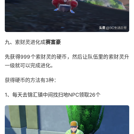
九、
索财灵进化成
赛富豪
先获得999个
索财灵的硬币，然后
让队伍里的
索财灵升
一级就可以完成进化。
获得硬币的方法有3种：
1、每天去锦汇镇中间找扫地NPC领取26个