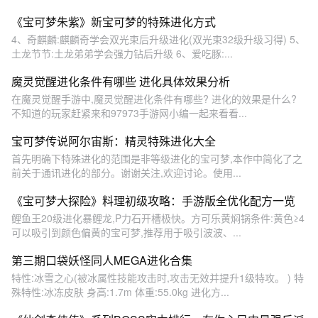
《宝可梦朱紫》新宝可梦的特殊进化方式
4、奇麒麟:麒麟奇学会双光束后升级进化(双光束32级升级习得) 5、
土龙节节:土龙弟弟学会强力钻后升级 6、爱吃豚:...
魔灵觉醒进化条件有哪些 进化具体效果分析
在魔灵觉醒手游中,魔灵觉醒进化条件有哪些? 进化的效果是什么?
不知道的玩家赶紧来和97973手游网小编一起来看看...
宝可梦传说阿尔宙斯：精灵特殊进化大全
首先明确下特殊进化的范围是非等级进化的宝可梦,本作中简化了之
前关于通讯进化的部分。谢谢关注,欢迎讨论。使用...
《宝可梦大探险》料理初级攻略：手游版全优化配方一览
鲤鱼王20级进化暴鲤龙,P力石开槽极快。方可乐黄焖锅条件:黄色≥4
可以吸引到颜色偏黄的宝可梦,推荐用于吸引波波、...
第三期口袋妖怪同人MEGA进化合集
特性:冰雪之心(被冰属性技能攻击时,攻击无效并提升1级特攻。 ) 特
殊特性:冰冻皮肤 身高:1.7m 体重:55.0kg 进化方...