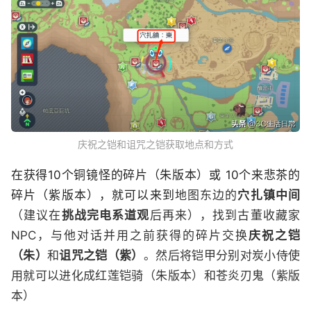
庆祝之铠和诅咒之铠获取地点和方式
在获得10个铜镜怪的碎片（朱版本）或 10个来悲茶的
碎片（紫版本），就可以来到
地图东边的
穴扎镇中间
（建议在
挑战完电系道观
后再来），找到古董收藏家
NPC，与他对话并用之前获得的碎片交换
庆祝之铠
（朱）
和
诅咒之铠（紫）
。然后将铠甲分别对炭小侍使
用就可以进化成红莲铠骑（朱版本）和苍炎刃鬼（紫版
本）