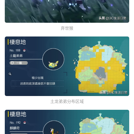
弃世猴
土龙弟弟分布区域