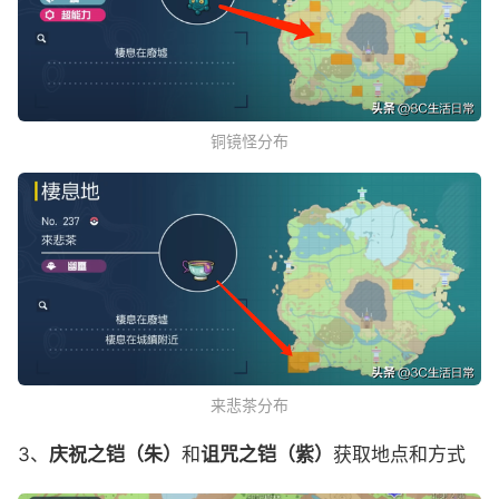
铜镜怪分布
来悲茶分布
3、
庆祝之铠（朱）
和
诅咒之铠（紫）
获取地点和方式