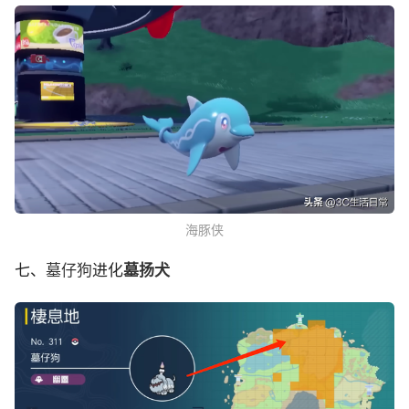
海豚侠
七、
墓仔狗
进化
墓扬犬