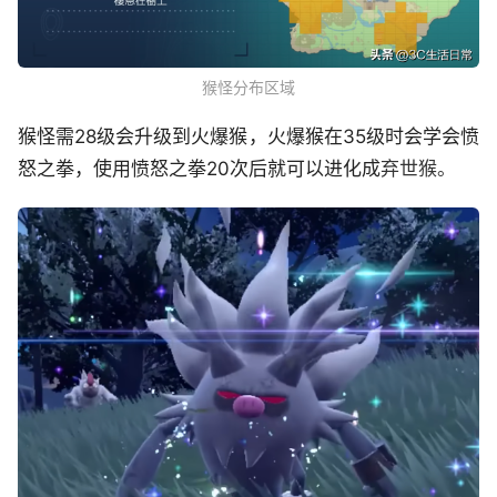
猴怪分布区域
猴怪需28级会升级到火爆猴，火爆猴在35级时会学会愤
怒之拳，使用愤怒之拳20次后就可以进化成
弃世猴。