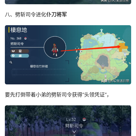
八、劈斩司令进化
仆刀将军
要先打倒带着小弟的劈斩司令获得“头领凭证”，