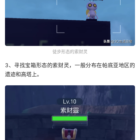
徒步形态的索财灵
3、寻找宝箱形态的索财灵，一般分布在帕底亚地区的
遗迹和高塔上。