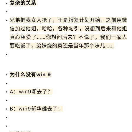
复杂的关系
兄弟把我女人抢了，于是报复计划开始，之前用微
信加过他姐，哈哈，各种勾引，没想到后来和他姐
真心相爱了……你想问后来？不说了，我们一家人
要吃饭了，弟妹烧的菜还是当年那个味儿……
为什么没有win 9
A：win9哪去了？
B：win9斩华雄去了！