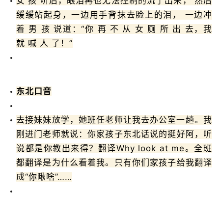
女 孩 听后，眼泪再也无法控制的流了出来， 然后
缓缓站起身，一边用手背抹去脸上的泪， 一边冲
着 男 孩 说道：“你 再 不 从 女 厕 所 出 去，我
就 喊 人 了！”
东北口音
去接妹妹放学，她班任老师让我去办公室一趟。我
刚进门老师就说：你家孩子东北话说的挺好阿，听
说都是你教出来得？翻译Why look at me。全班
都翻译是为什么看着我。只有你们家孩子给我翻译
成“你瞅啥”……