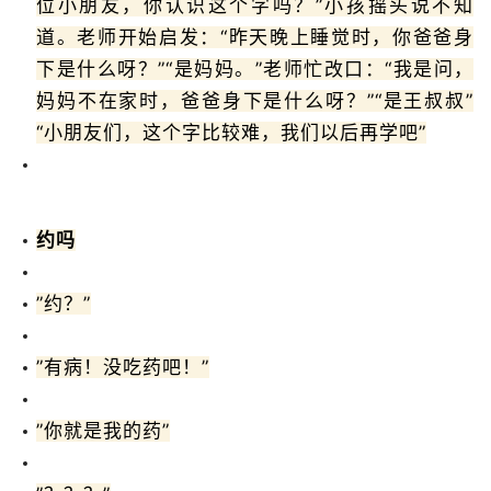
位小朋友，你认识这个字吗？”小孩摇头说不知
道。老师开始启发：“昨天晚上睡觉时，你爸爸身
下是什么呀？”“是妈妈。”老师忙改口：“我是问，
妈妈不在家时，爸爸身下是什么呀？”“是王叔叔”
“小朋友们，这个字比较难，我们以后再学吧”
约吗
”约？”
”有病！没吃药吧！”
”你就是我的药”