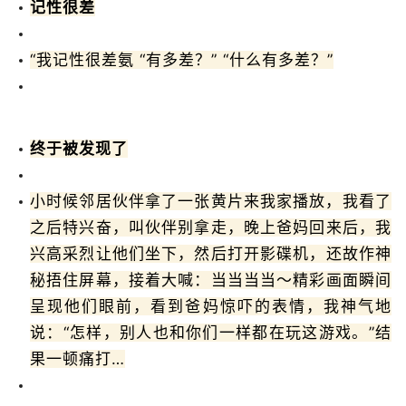
记性很差
“我记性很差氨 “有多差？” “什么有多差？”
终于被发现了
小时候邻居伙伴拿了一张黄片来我家播放，我看了
之后特兴奋，叫伙伴别拿走，晚上爸妈回来后，我
兴高采烈让他们坐下，然后打开影碟机，还故作神
秘捂住屏幕，接着大喊：当当当当～精彩画面瞬间
呈现他们眼前，看到爸妈惊吓的表情，我神气地
说：“怎样，别人也和你们一样都在玩这游戏。”结
果一顿痛打…