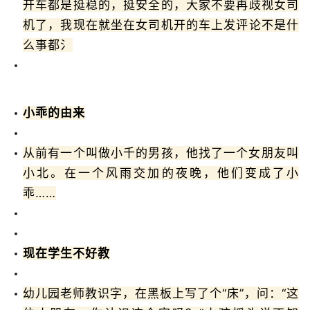
开车都是挺稳的，挺安全的，大家不要再歧视女司
机了，我现在就坐在女司机开的车上发评论不是什
么事都氵
小乖的由来
从前有一个叫做小千的男孩，他找了一个女朋友叫
小北。在一个风雨交加的夜晚，他们变成了小
乖……
现在学生不好教
幼儿园老师教识字，在黑板上写了个“床”，问：“这