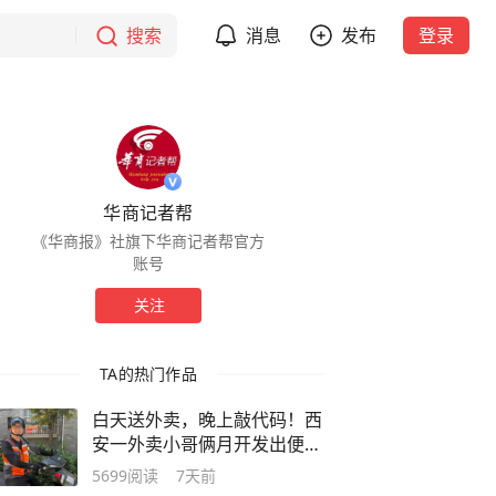
搜索
消息
发布
登录
华商记者帮
《华商报》社旗下华商记者帮官方
账号
关注
TA的热门作品
白天送外卖，晚上敲代码！西
安一外卖小哥俩月开发出便民
程序→
5699
阅读
7天前