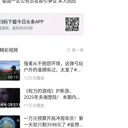
泰国一女公务员妆容引争议 本人回应
扫码下载今日头条APP
看最新、最热资讯内容
精彩视频
换一换
强者从不抱怨环境，这弹弓玩
户外的谁拥有过，太准了#弹
弓#户外
00:15
12万
次播放
《权力的游戏》IP新游，
2025年多端登陆！ 本期内容
概要
03:51
11万
次播放
一万元预算开局冲周年庆！第
一天就只剩3598元了 #妄想山