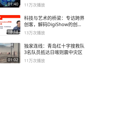
海
01:40
11万
次播放
科技与艺术的桥梁：专访跨界
创客，解码DigiShow的创新
之路
18:18
13万
次播放
独家连线：青岛红十字搜救队
3名队员抵达日喀则震中灾区
01:02
11万
次播放