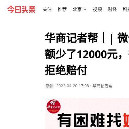
关注
推荐
北京
视频
财经
科
华商记者帮｜| 
额少了12000元
拒绝赔付
2022-04-20 17:08
·
华商记者帮
原创