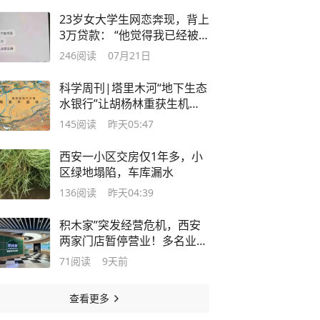
23岁女大学生网恋奔现，背上
3万贷款： “他觉得我已经被
骗得没有价值了，才不理我
246
阅读
07月21日
了”
科学周刊|塔里木河“地下生态
水银行”让胡杨林重获生机，
华商报大风新闻记者赴新疆科
145
阅读
昨天05:47
研一线，探访“科技如何赋能
生态”
西安一小区交房仅1年多，小
区绿地塌陷，车库漏水
136
阅读
昨天04:39
积木家”突发经营危机，西安
两家门店暂停营业！多名业主
到店维权，品牌回应→
71
阅读
9天前
查看更多