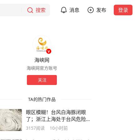
搜索
消息
发布
登录
海峡网
海峡网官方账号
关注
TA的热门作品
眼区模糊！台风白海豚闭眼
了；浙江上海处于台风危险半
圆
3157
阅读
10小时前