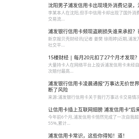
沈阳男子浦发信用卡出现境外消费记录，
李某本人在沈阳,但手中信用卡却出现了国外消费记
交易流...
浦发银行信用卡频现盗刷损失谁来承担？
新京报贝壳财经讯(记者 姜樊 徐雨婷)近期,
社交平...
15楼财经 | 每月20元扣了27个月才发
大量持卡人在网络平台上投诉浦发信用卡未经自己同
次赔付最高...
浦发银行信用卡凌晨通报“万事达无价世
断了风险
来源:浦发银行信用卡关于我行万事达卡交易情
让信用卡插上互联网翅膀 浦发信用卡“后
今年前6个月,浦发信用卡悄然完成了一次自我超
55%,累计...
浦发信用卡常识，这些你得知！道！