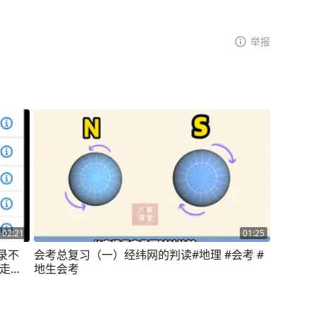
举报
02:21
01:25
录不
会考总复习（一）经纬网的判读#地理 #会考 #
老走直
地生会考