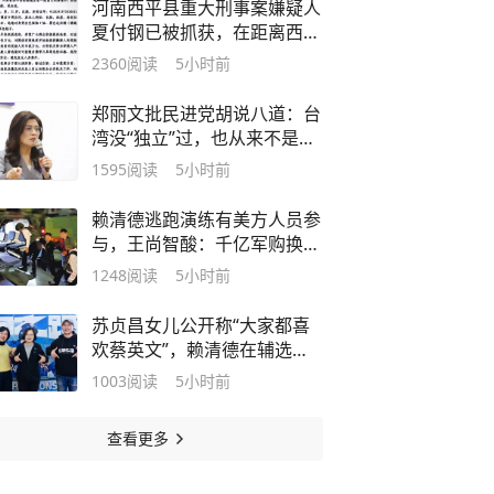
河南西平县重大刑事案嫌疑人
夏付钢已被抓获，在距离西平
十几公里外的一片玉米地里被
2360
阅读
5小时前
抓
郑丽文批民进党胡说八道：台
湾没“独立”过，也从来不是一
个国家
1595
阅读
5小时前
赖清德逃跑演练有美方人员参
与，王尚智酸：千亿军购换高
级逃生服务？
1248
阅读
5小时前
苏贞昌女儿公开称“大家都喜
欢蔡英文”，赖清德在辅选中
被边缘化？
1003
阅读
5小时前
查看更多