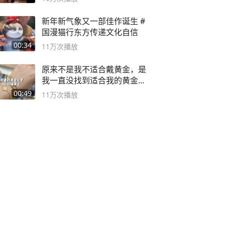
新年新气象又一部佳作诞生 #
国漫猫行东方传递文化自信
00:34
11万
次播放
原来不是我不适合戴黄金，是
我一直没找到适合我的黄金
😭
00:49
11万
次播放