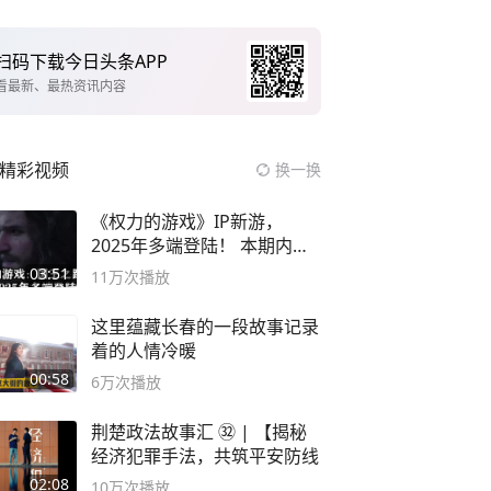
扫码下载今日头条APP
看最新、最热资讯内容
精彩视频
换一换
《权力的游戏》IP新游，
2025年多端登陆！ 本期内容
概要
03:51
11万
次播放
这里蕴藏长春的一段故事记录
着的人情冷暖
00:58
6万
次播放
荆楚政法故事汇 ㉜ | 【揭秘
经济犯罪手法，共筑平安防线
02:08
10万
次播放