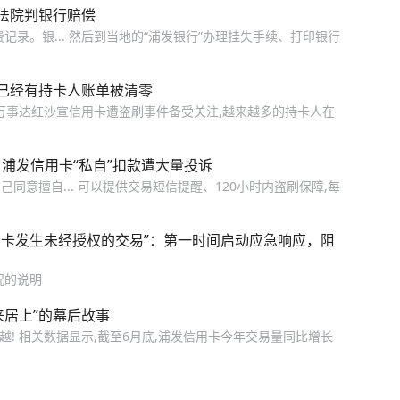
法院判银行赔偿
录。银... 然后到当地的“浦发银行”办理挂失手续、打印银行
已经有持卡人账单被清零
浦发万事达红沙宣信用卡遭盗刷事件备受关注,越来越多的持卡人在
现？浦发信用卡“私自”扣款遭大量投诉
意擅自... 可以提供交易短信提醒、120小时内盗刷保障,每
界卡发生未经授权的交易”：第一时间启动应急响应，阻
况的说明
来居上”的幕后故事
越! 相关数据显示,截至6月底,浦发信用卡今年交易量同比增长