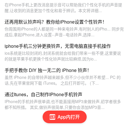
在iPhone手机上更改消息提示音可以帮助我们个性化手机的声音提
醒,让收到的消息更加个性化和易于辨识。本文将详细...
还再用默认铃声吗？教你给iPhone设置个性铃声！
你周围用iPhone的人都是同一种来电铃声,有时别人的iPho... 同步完
成后,拿起iPhone,进入设置--声音--电话铃声,选择...
iphone手机三分钟更换铃声，无需电脑直接手机操作
ios系统是比较封闭的,封闭系统就会给我们带来一些不便,这里要说
的就是苹果手机更换个性化铃声就比较麻烦,因为io...
手把手教你 DIY 独一无二的 iPhone 铃声！
虽然 iPhone 的自带铃声越来越多,但不少小伙伴并不希望... PC 的
话,先在苹果官网下载 iTunes。 之后打开即可。 (下...
通过Itunes，自己制作IPhone手机铃声
IPhone的手机铃声很单调,也不能直接用MP3来做铃声,初学者很多
都不知所措。 其实,做铃声很简单,只要你会添加MP3音...
App内打开