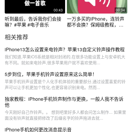
00:43
00:34
听到最后，告诉我你们会接
一万多买的iPhone，连铃声
嘛？#苹果 #电子音乐
都不会换？保姆级教程，一
学就会#iPhone #iphone使用
相关推荐
技巧
iPhone13怎么设置来电铃声？苹果13自定义铃声操作教程
我们知道,苹果iOS系统是相对封闭的,在很多功能设置上与安卓机大
有不同。就如来电铃声,很多苹果用户就不喜欢使用...
5步到位，苹果手机铃声设置原来这么简单！
苹果手机铃声设置是个人化手机体验的重要部分,通过设置喜爱的铃
声可以让手机更加个性化,也更容易识别来电。然而...
独家教程：iPhone手机铃声制作与更换，一般人我不告诉
他
今天刚好自己作铃声。。 想到吧里好多人都会问怎么制作... 如果里
面没有铃声就直接把修改了后缀名字的铃声拖进去就...
iPhone手机如何更改消息提示音