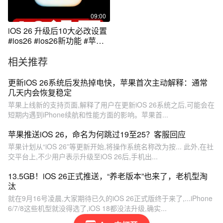
09:00
iOS 26 升级后10大必改设置
#ios26 #ios26新功能 #苹果
手机
相关推荐
更新iOS 26系统后发热掉电快，苹果首次主动解释：通常
几天内会恢复稳定
苹果上线新的支持页面,解释了用户在更新iOS 26系统之后,可能会在
短期内遇到iPhone续航和性能方面的影响。苹果首...
苹果推送iOS 26，命名为何跳过19至25？客服回应
苹果计划从“iOS 26”等更新开始,将操作系统名称改为按... 此外,在社
交平台上,不少用户表示升级至iOS 26后,手机出...
13.5GB！iOS 26正式推送，“养老版本”也来了，老机型淘
汰
就在9月16号凌晨,大家期待已久的iOS 26正式版终于来了,...iPhone
6/7/8这些机型就没得选了,iOS 18都没法升级,确实...