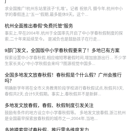
广
求全国推广!杭州东站里孩子“扎堆”。记者 祝依凡 摄今年,杭州中小
学的春假连上“五一”假期,最多能休9天。这个...
杭州全面推出春假“免费托管”服务
事实上,早在2004年,杭州于全国率先开启了中小学春秋假制度的探
索,二十年来延续至今。 是减负也是鼓励孩子在行走...
9部门发文，全国版中小学春秋假要来了！多地已有方案
探索设置中小学春秋假,相应缩短寒暑假时间,增加旅游出行... 不少学
生家长关心“中小学秋假会来吗”?图源视觉中国多...
全国多地发文放春秋假！春秋假是个什么假？广州会推行
吗？
明确新学年将在全市义务教育阶段学校进行春秋假试点,秋假共3天,
春假共2天,合计5天假期。事实上,春秋假并不是新鲜...
多地发文放春假，春假、秋假制度引发关注
鼓励有条件的地方设立中小学春秋假等。 多地发文放春假,浙江杭州
是全国最早探索放春秋假的城市之一,2004年,当地...
多地摸索尝试春秋假，推行需多维度发力