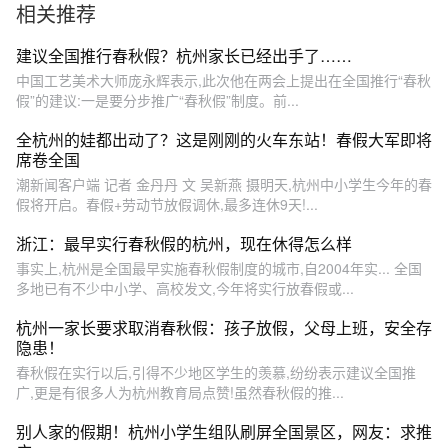
相关推荐
经放了21年春秋假#热点追踪
秋假？杭州开设春假的这些
原因，你知道么？#杭州为什
么会有春假 #杭州 #春假连着
建议全国推行春秋假？杭州家长已经出手了……
劳动节一共放9天 #你怎么看
中国工艺美术大师庞永辉表示,此次他在两会上提出在全国推行“春秋
#ZMG成长传播中心
假”的建议:一是要分步推广“春秋假”制度。前...
全杭州的娃都出动了？这是刚刚的火车东站！春假大军即将
席卷全国
潮新闻客户端 记者 金丹丹 文 吴新燕 摄明天,杭州中小学生今年的春
假将开启。春假+劳动节放假调休,最多连休9天!...
浙江：最早实行春秋假的杭州，现在休得怎么样
事实上,杭州是全国最早实施春秋假制度的城市,自2004年实... 全国
多地已有不少中小学、高校发文,今年将实行放春假或...
杭州一家长要求取消春秋假：孩子放假，父母上班，安全存
隐患！
春秋假在实行以后,引得不少地区学生的羡慕,纷纷表示建议全国推
广,更是有很多人为杭州教育局点赞!虽然春秋假的推...
别人家的假期！杭州小学生组队刷屏全国景区，网友：求推