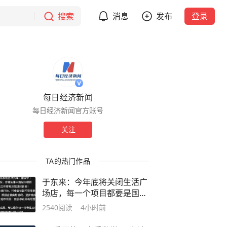
搜索
消息
发布
登录
每日经济新闻
每日经济新闻官方账号
关注
TA的热门作品
于东来：今年底将关闭生活广
场店，每一个项目都要是国际
一流品质，达不到的都关了！
2540
阅读
4小时前
员工：尚未接到人事调动通
知，正常营业