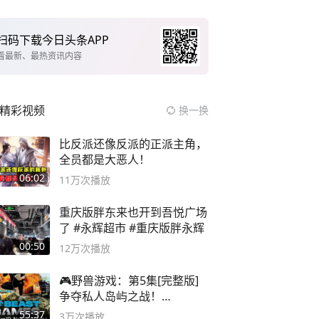
扫码下载今日头条APP
看最新、最热资讯内容
精彩视频
换一换
比反派还像反派的正派主角，
全员都是大恶人！
06:02
11万
次播放
重庆版胖东来也开到吾悦广场
了 #永辉超市 #重庆版胖永辉
00:50
12万
次播放
🎮野兽游戏：第5集[完整版]
争夺私人岛屿之战！
#MrBeastChina
55:37
3万
次播放