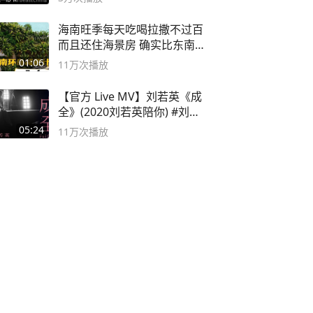
海南旺季每天吃喝拉撒不过百
而且还住海景房 确实比东南
亚合适
01:06
11万
次播放
【官方 Live MV】刘若英《成
全》(2020刘若英陪你) #刘若
英 #成全
05:24
11万
次播放