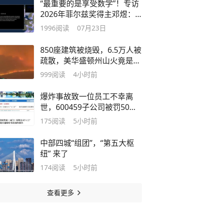
“最重要的是享受数学”！专访
2026年菲尔兹奖得主邓煜：
中国数学家“出圈”，是厚积薄
1996
阅读
07月23日
发的结果
850座建筑被烧毁，6.5万人被
疏散，美华盛顿州山火竟是人
为纵火！37岁嫌犯供认：花2
999
阅读
4小时前
周研究天气后放火！其曾因杀
死父亲入狱，有精神病史
爆炸事故致一位员工不幸离
世，600459子公司被罚50万
元，5名相关责任人被作出行
175
阅读
5小时前
政处罚！当地政府6月曾公布
调查报告
中部四城“组团”，“第五大枢
纽” 来了
174
阅读
5小时前
查看更多