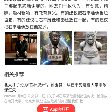
子绑起来跪地谢罪的，网友们一致认为，有创意，精
辟，题材新颖，有教育意义。有的建议把石平雕像当垃
圾箱，有的建议把石平雕像和秦桧放在一起。有的建议
把石平雕像放在他家乡。
相关推荐
北大才子沦为“铁杆汉奸”，孙玉良：从石平劣迹看大学思政
课过失
2025年9月8日,外交部一纸《关于对石平采取反制措施的决...跪像放
在南开大学、北京大学,让这些败类时刻提醒我们:教...
App内打开