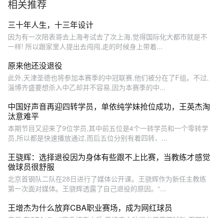
相关推荐
三十年人生，十三年设计
因为有一次陪表哥去上海考试去了次上海,觉得国际化大都市就是不
一样! 所以跟家里人提出去闯闯,走的时候身上带着...
原来他还没退役
此外,天津圣德也将参加本赛季的中冠联赛,他们被分在了F组。不过,
淄博齐盛要想杀入中乙却并不容易,因为本赛季的中...
中国好声音再迎四转学员，单依纯学妹抢位成功，王英杰淘
汰意难平
本期节目又迎来了9位学员,其中前五位是4个一转学员和一个零转学
员,所以都是快速播放通过,而后五位分别有着四转、...
王骁辉：选择退役因为身体有些跟不上比赛，当教练才感觉
做球员很舒服
北京首钢队二队在28日进行了媒体公开课。王骁辉作为新任主教练
第一次面对媒体。王骁辉透露了自己退役的原因。“...
王增杰为什么放弃CBA职业赛场，成为网红球员