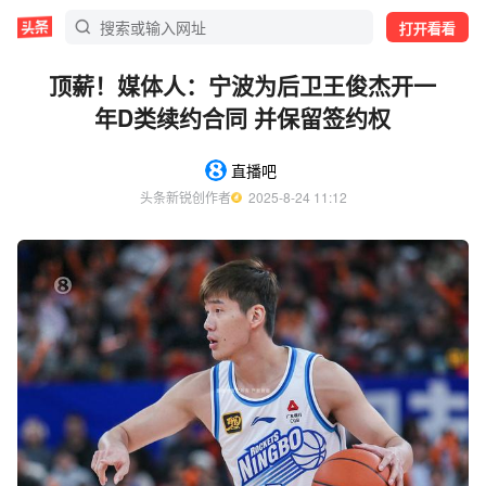
打开看看
顶薪！媒体人：宁波为后卫王俊杰开一
年D类续约合同 并保留签约权
直播吧
头条新锐创作者
  2025-8-24 11:12