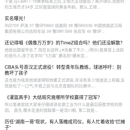
于是,在CBA17-18赛季结束之后,王增杰主动提出了离开球队,而那时
的王增杰才24岁,正好是篮球的黄金年龄。那么,王增...
实名曝光！
SV2705 尹涛 37 豫SP0863 徐晨阳 38 豫SK0036 中国铁路武汉局
集团有限公司信阳车站 39 豫SW1S99 余启军 40 豫SF...
还记得唱《偶像万万岁》的TimeZ组合吗？他们还没解散？
他就出国留学去了,现在长这样↓#沧桑了不少…(狗头)是某音上活跃
的音乐人,改了名字叫“飞力裴”,著名的“爆米花...
CBA头号恶汉正式退役！转型青年队教练，球迷呼吁：别
教坏了孩子
这也是为啥其他球迷得知他要正式退役,并没有多少球迷送上祝福,反
而是松了一口气,毕竟之前与北京首钢队的比赛中,...
《灌篮高手》大结局究竟哪所学校赢得了冠军？
所以笔者就给大家来仔细讲讲名朋工业为什么是最后获胜学校的原
因。 首先,樱木花道的宿敌第一是流川枫, 第二就是...
历任“湖南一哥”现状，有人落魄成司仪，有人忙着收拾“烂摊
子”