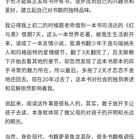
子也才能真正发现书外有书，逐步找到自己的兴趣点和
爱好，建立起自己对书籍的独特品味。
我记得我上初二的时候跟老师借到一本书司汤达的《红
与黑》借期7天，这么一本世界名著，被我生生活剥开
来，读成了一本言情小说，我满书翻少年于连与瑞纳夫
人和玛格丽特的爱情细节，翻了3天翻完了，百无聊赖
下开始去看其他的章节，却忽然发现了这本书原本的异
乎寻常的魅力所在，所以最后，多拖了2天才恋恋不舍
地还回去。现在20年过去了，这本书对社会的独到表述
和见解依然影响着我。
说起来，阅读这件事是很私人的，其实，敢于放开手让
孩子去读，本身就体现了做父母的对孩子的开明和长远
的眼光。
当然，身处现代，书籍更是鱼龙混杂，很多书籍格调低