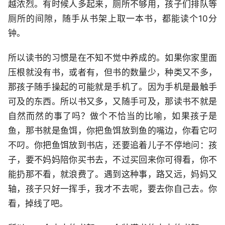
越浓烈。有时候人多起来，厕所不够用，孩子们排队等
厕所的间隙，随手从书架上取一本书，都能读个10分
钟。
所以读书的习惯是在不知不觉中养成的。如果你家里面
压根就没有书，或者有，但书的数量少，种类又不多，
那孩子随手操起的可能就是手机了。因为手机是最触手
可及的东西。所以书又多，又随手可及，那读书不就是
自然而然的事了吗？做个不恰当的比喻，如果孩子是
鱼，那书就是鱼饵，你把鱼饵放到鱼的嘴边，你看它叼
不叼。你把鱼饵放到书店，还要追着儿子不停地问：孩
子，要不妈妈陪你买书去，不过买回来你可得看，你不
能扔那不看，就浪费了。遇到这种事，路又远，妈妈又
轴，孩子只好一挥手，我才不去呢，要去你自己去。你
看，掉线了吧。