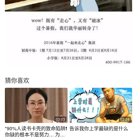
猜你喜欢
03:03
02:24
"90%人读书卡壳的致命陷阱❗
告诉我你上学最缺的是什么
你缺的根本不是努力… 为什