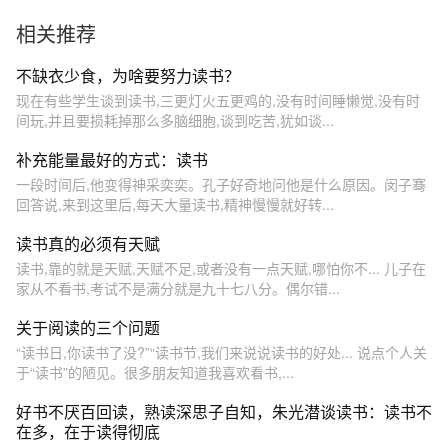
么啃完100本书还是读不懂精
相关推荐
髓？ 📜根源在这3个认知误
区： ❶用西方思维硬解东方
智慧（错把《论语》当鸡
不缺衣少食，为啥要努力读书？
汤） ❷没四书五经打底就读
现在有些学生谈到读书,三更灯火五更鸡的,没有时间睡懒觉,没有时
经典（地基不稳盖危楼） ❸
间玩,并且要损耗掉那么多脑细胞,谈到吃苦,犹如谈...
把国学当知识学而非修行
（错过真正的开悟密码） #国
补充能量最好的方式：读书
学文化 #道家文化 #悟人生之
一段时间后,他变得神采奕奕。孔子好奇地问他是什么原因。闵子骞
道 #读书分享 #冥想 破解之
回答说,来到这里后,每天大量读书,精神慢慢就好转...
道在千年经典暗线里！
读书真的必须有天赋
读书,靠的就是天赋,天赋不足,或者没有一点天赋,哪怕你不... 儿子在
家从不看书,考试不是满分就是九十七八分。偶尔错...
关于阅读的三个问题
“读书日,你读书了没?”“读书节,我们来说说读书的好处... 说点个人关
于“读书”的陋见。很多朋友知道我喜欢看书,...
好书不厌百回读，熟读深思子自知，朱光潜谈读书：读书不
在多，在于读得彻底