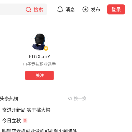
搜索
消息
发布
登录
FTGXiaoY
电子竞技职业选手
关注
头条热榜
换一换
奋进开新局 实干挑大梁
今日立秋
眼镜店老板副业做的AI视频火到海外