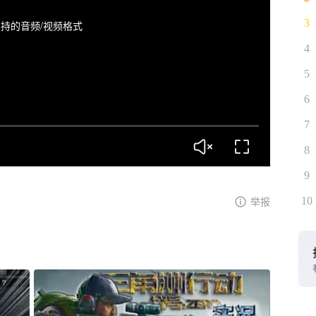
3
持的音频/视频格式
4
5
6
7
8
9
10
举报