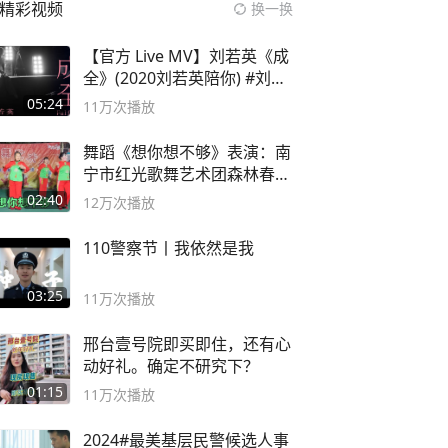
精彩视频
换一换
【官方 Live MV】刘若英《成
全》(2020刘若英陪你) #刘若
英 #成全
05:24
11万
次播放
舞蹈《想你想不够》表演：南
宁市红光歌舞艺术团森林春红
舞蹈队。
02:40
12万
次播放
110警察节丨我依然是我
03:25
11万
次播放
邢台壹号院即买即住，还有心
动好礼。确定不研究下？
01:15
11万
次播放
2024#最美基层民警候选人事