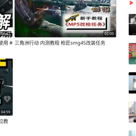
00:41
02:00
用 #
三角洲行动 内测教程 枪匠smg45改装任务
04:59
位教