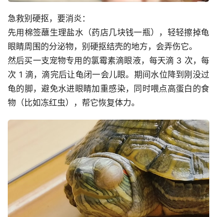
急救别硬抠，要消炎：
先用棉签蘸生理盐水（药店几块钱一瓶），轻轻擦掉龟
眼睛周围的分泌物，别硬抠结壳的地方，会弄伤它。
然后买一支宠物专用的氯霉素滴眼液，每天滴 3 次，每
次 1 滴，滴完后让龟闭一会儿眼。期间水位降到刚没过
龟的脚，避免水进眼睛加重感染，同时喂点高蛋白的食
物（比如冻红虫），帮它恢复体力。