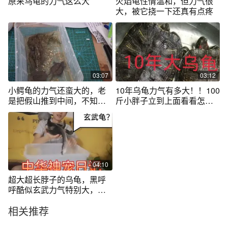
原来乌龟的力气这么大
火焰龟性情温和，但力气很
大，被它挠一下还真有点疼
03:07
03:12
小鳄龟的力气还蛮大的，老
10年乌龟力气有多大！！100
是把假山推到中间，不知道
斤小胖子立到上面看看怎么
为什么？
样！！
04:10
超大超长脖子的乌龟，黑呼
呼酷似玄武力气特别大，玄
武的原型蛇劲
相关推荐