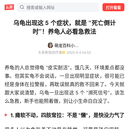
打开看看
乌龟出现这 5 个症状，就是 “死亡倒计
时”！养龟人必看急救法
萌宠百科小青青
头条新锐创作者
  2025-9-4 04:53
养龟的人总觉得龟 “皮实耐活”，饿几天、环境差点都没
事。但其实龟不会说话，一旦出现明显症状，很可能已
经是身体在拉警报，再耽误就真的救不回来了。今天就
跟大家说清楚，乌龟一旦出现这 5 个 “濒死信号”，该怎
么急救，新手也能照着做，别让小生命白白没了。
1. 瘫软不动，四肢耷拉：不是 “懒”，是快没力气了