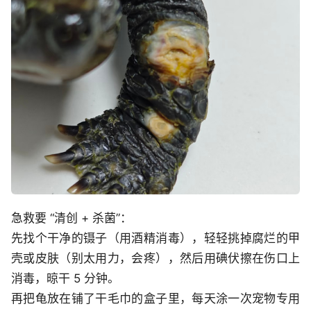
急救要 “清创 + 杀菌”：
先找个干净的镊子（用酒精消毒），轻轻挑掉腐烂的甲
壳或皮肤（别太用力，会疼），然后用碘伏擦在伤口上
消毒，晾干 5 分钟。
再把龟放在铺了干毛巾的盒子里，每天涂一次宠物专用