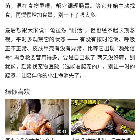
菌，混在食物里喂，帮它调理肠胃。等它开始主动找
食，再慢慢增加食量，别一下子喂太多。
最后想跟大家说：龟虽然 “耐活”，但也经不起长期忽
视。平时多观察它的状态 —— 有没有按时吃饭、呼吸
正不正常、皮肤甲壳有没有异常，比等它出现 “濒死信
号” 再急救要管用得多。要是自己救了 两天没好转，别
犹豫，赶紧找宠物医院（选能看爬宠的），别让一时的
疏忽，让陪伴你的小生命消失了。
猜你喜欢
00:41
03:10