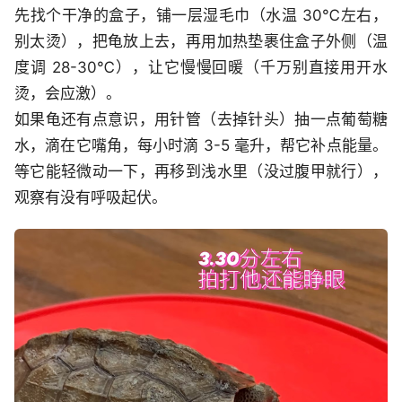
先找个干净的盒子，铺一层湿毛巾（水温 30℃左右，
别太烫），把龟放上去，再用加热垫裹住盒子外侧（温
度调 28-30℃），让它慢慢回暖（千万别直接用开水
烫，会应激）。
如果龟还有点意识，用针管（去掉针头）抽一点葡萄糖
水，滴在它嘴角，每小时滴 3-5 毫升，帮它补点能量。
等它能轻微动一下，再移到浅水里（没过腹甲就行），
观察有没有呼吸起伏。