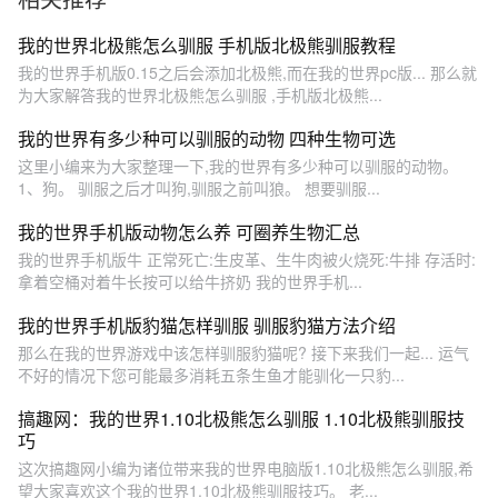
我的世界北极熊怎么驯服 手机版北极熊驯服教程
我的世界手机版0.15之后会添加北极熊,而在我的世界pc版... 那么就
为大家解答我的世界北极熊怎么驯服 ,手机版北极熊...
我的世界有多少种可以驯服的动物 四种生物可选
这里小编来为大家整理一下,我的世界有多少种可以驯服的动物。
1、狗。 驯服之后才叫狗,驯服之前叫狼。 想要驯服...
我的世界手机版动物怎么养 可圈养生物汇总
我的世界手机版牛 正常死亡:生皮革、生牛肉被火烧死:牛排 存活时:
拿着空桶对着牛长按可以给牛挤奶 我的世界手机...
我的世界手机版豹猫怎样驯服 驯服豹猫方法介绍
那么在我的世界游戏中该怎样驯服豹猫呢? 接下来我们一起... 运气
不好的情况下您可能最多消耗五条生鱼才能驯化一只豹...
搞趣网：我的世界1.10北极熊怎么驯服 1.10北极熊驯服技
巧
这次搞趣网小编为诸位带来我的世界电脑版1.10北极熊怎么驯服,希
望大家喜欢这个我的世界1.10北极熊驯服技巧。 老...