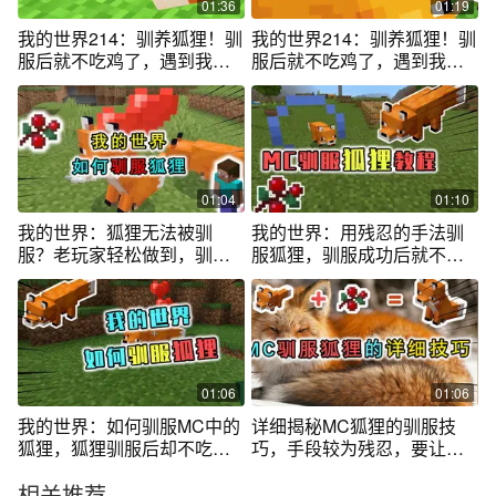
01:36
01:19
我的世界214：驯养狐狸！驯
我的世界214：驯养狐狸！驯
服后就不吃鸡了，遇到我也
服后就不吃鸡了，遇到我也
不会逃窜！-3 #我的世界
不会逃窜！-2 #我的世界
01:04
01:10
我的世界：狐狸无法被驯
我的世界：用残忍的手法驯
服？老玩家轻松做到，驯服
服狐狸，驯服成功后就不会
后不再吃肉
吃鸡了！
01:06
01:06
我的世界：如何驯服MC中的
详细揭秘MC狐狸的驯服技
狐狸，狐狸驯服后却不吃肉
巧，手段较为残忍，要让它
了？
成为孤儿？
相关推荐