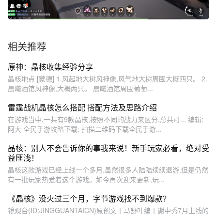
相关推荐
原神：晶核收集经验分享
晶核地点 [蒙德] 1.风起地大树风神像,风气地大树周围大概四只。 2.
晨曦酒馆风神像,大概两只。 晨曦酒馆周围葡萄...
雷霆战机晶核怎么搭配 搭配方法及思路介绍
在游戏当中,一共有9款晶核,按照不同的战力来区分,总共可... 编辑:
阿大 全民手游攻略下载: 扫描二维码下载全民手游...
晶核：别人不会告诉你的事我来说！新手玩家必看，绝对受
益匪浅！
晶核这款游戏已经上线一个多月,虽然很多人陆陆续续退游,但是仍然
有一批玩家热爱着这个游戏。如今再次迎来更新,玩...
《晶核》没火过三个月，字节游戏找不到爆款？
镜观台(ID:JINGGUANTAICN)原创文丨马舒叶编丨谢中秀7月上线的