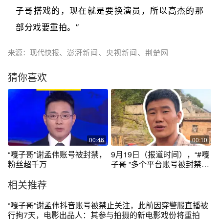
子哥搭戏的，现在就是要换演员，所以高杰的那
部分戏要重拍。”
来源：现代快报
、澎湃新闻、央视新闻、荆楚网
猜你喜欢
00:46
00:10
“嘎子哥”谢孟伟账号被封禁，
9月19日（报道时间），“#嘎
粉丝超千万
子哥 ”多个平台账号被封禁！
其抖音账号页面显示“暂无作
相关推荐
品”，账号头像已变灰，无法
关注。此前，他因穿警服带
货被行拘，快手账号被封
“嘎子哥”谢孟伟抖音账号被禁止关注，此前因穿警服直播被
禁，参演电影换人重拍。
行拘7天，电影出品人：其参与拍摄的新电影戏份将重拍