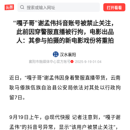
打开看看
“嘎子哥”谢孟伟抖音账号被禁止关注，
此前因穿警服直播被行拘，电影出品
人：其参与拍摄的新电影戏份将重拍
汉水襄阳
襄阳市融媒体中心官方账号
  2025-9-19 01:04
近日，“嘎子哥”谢孟伟因身着警服直播带货，云南
耿马傣族佤族自治县公安局依法对其处以行政拘
留7日。
9月19日上午，@现代快报 记者注意到，“嘎子谢
孟伟”的抖音号异常，显示“该用户被禁止关注”，