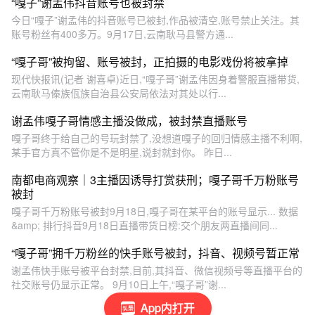
“嘎子”谢孟伟抖音账号也被封禁
今日“嘎子”谢孟伟的抖音账号已被封,作品被清空,账号禁止关注。其
账号粉丝有400多万。9月17日,云南耿马县警方通...
“嘎子哥”被拘留、账号被封，正拍摄的电影戏份将被拿掉
现代快报讯(记者 谢喜卓)近日,“嘎子哥”谢孟伟因身着警服直播带货,
云南耿马傣族佤族自治县公安局依法对其处以行...
谢孟伟嘎子哥情感主播没做成，被封禁直播账号
嘎子哥终于给自己的号玩封禁了,没想道嘎子的回归情感主播不利啊,
某手官方真不管你是不是明星,说封就封你。 昨日...
南都电商观察｜3主播因诱导打赏获刑；嘎子哥千万粉账号
被封
嘎子哥千万粉账号被封9月18日,嘎子哥在某平台的账号显示... 数据
&amp; 排行抖音9月18日直播带货日榜:交个朋友两直播间同...
“嘎子哥”拥千万粉丝的快手账号被封，抖音、视频号暂正常
谢孟伟快手账号被平台封禁,目前,其抖音、微信视频号等直播平台的
社交账号仍显示正常。 9月10日上午,“嘎子哥”谢...
App内打开