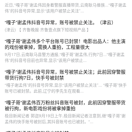
近日,“嘎子哥”谢孟伟因身着警服直播带货,云南耿马傣族...“嘎子谢孟
伟”的抖音号异常,显示“该用户被禁止关注”...
“嘎子”谢孟伟抖音号异常，账号被禁止关注。（津云）
(津云) 【 齐鲁晚报·齐鲁壹点旗下短视频产品 】
“嘎子哥”谢孟伟多个平台账号已封禁！电影出品人：他主演
的戏份被拿掉，需换人重拍，工程量很大
9月17日,云南耿马县警方通报,“嘎子哥”谢孟伟,行拘7日...“嘎子谢孟
伟”的抖音号目前也异常,显示“该用户被禁止...
“嘎子”谢孟伟抖音号异常，账号被禁止关注；此前因穿警服
带货行拘7日，快手号被封禁
“嘎子谢孟伟”的抖音号异常,显示“该用户被禁止关注”... “嘎子哥”快手
账号已被封禁。此前,辽宁的李先生在观看...
“嘎子哥”谢孟伟百万粉丝抖音账号被封，此前因穿警服带货
被行拘，新电影戏份将被拿掉重拍
极目新闻记者 郭迩9月19日上午,极目新闻记者注意到,继“嘎子哥”谢
孟伟的快手账号被封后,其抖音账号也已被封。“...